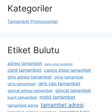
Kategoriler
Tamambet Promosyonlar
Etiket Bulutu
adresi tamambet
bahis sitesi tamambet
canli tamambet
casino sitesi tamambet
giris adresi tamambet
girisi tamambet
giris yap tamambet
giris tamambet
güncel tamambet
güncel adresi tamambet
mobil tamambet
kayit tamambet
tamambet adresi
tamambet adres
tamambet bahis
tamambet android uygulaması