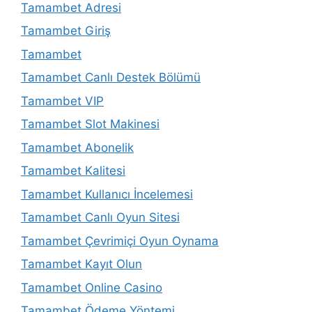
Tamambet Adresi
Tamambet Giriş
Tamambet
Tamambet Canlı Destek Bölümü
Tamambet VIP
Tamambet Slot Makinesi
Tamambet Abonelik
Tamambet Kalitesi
Tamambet Kullanıcı İncelemesi
Tamambet Canlı Oyun Sitesi
Tamambet Çevrimiçi Oyun Oynama
Tamambet Kayıt Olun
Tamambet Online Casino
Tamambet Ödeme Yöntemi