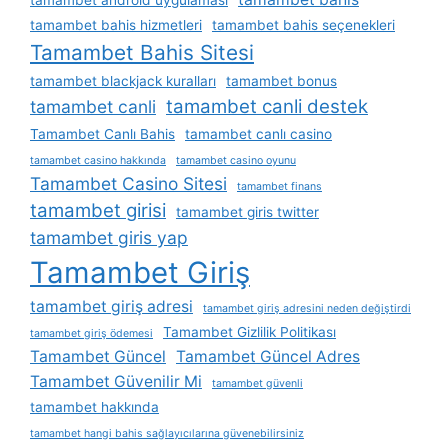
tamambet bahis hizmetleri
tamambet bahis seçenekleri
Tamambet Bahis Sitesi
tamambet blackjack kuralları
tamambet bonus
tamambet canli destek
tamambet canli
Tamambet Canlı Bahis
tamambet canlı casino
tamambet casino hakkında
tamambet casino oyunu
Tamambet Casino Sitesi
tamambet finans
tamambet girisi
tamambet giris twitter
tamambet giris yap
Tamambet Giriş
tamambet giriş adresi
tamambet giriş adresini neden değiştirdi
Tamambet Gizlilik Politikası
tamambet giriş ödemesi
Tamambet Güncel
Tamambet Güncel Adres
Tamambet Güvenilir Mi
tamambet güvenli
tamambet hakkında
tamambet hangi bahis sağlayıcılarına güvenebilirsiniz