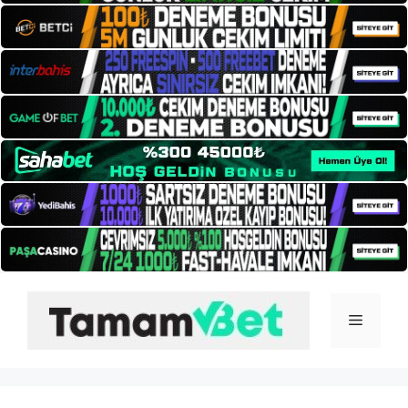
İçeriğe
atla
Menü