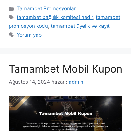
Kategoriler
Tamambet Promosyonlar
Etiketler
tamambet bağlılık komitesi nedir
,
tamambet
promosyon kodu
,
tamambet üyelik ve kayıt
Yorum yap
Tamambet Mobil Kupon
Ağustos 14, 2024
Yazarı:
admin