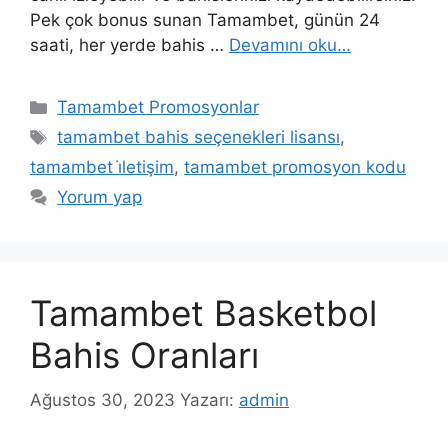
Pek çok bonus sunan Tamambet, günün 24
saati, her yerde bahis …
Devamını oku…
Kategoriler
Tamambet Promosyonlar
Etiketler
tamambet bahis seçenekleri lisansı
,
tamambet i̇letişim
,
tamambet promosyon kodu
Yorum yap
Tamambet Basketbol
Bahis Oranları
Ağustos 30, 2023
Yazarı:
admin