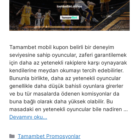
Tamambet mobil kupon belirli bir deneyim
seviyesine sahip oyuncular, zaferi garantilemek
için daha az yetenekli rakiplere karşı oynayarak
kendilerine meydan okumayı tercih edebilirler.
Bununla birlikte, daha az yetenekli oyuncular
genellikle daha düşük bahisli oyunlara girerler
ve bu tür masalarda ödenen komisyonlar da
buna bağlı olarak daha yüksek olabilir. Bu
masadaki en yetenekli oyuncular bile nadiren …
Devamını oku…
Kategoriler
Tamambet Promosyonlar