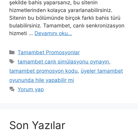
şekilde bahis yaparsanız, bu sitenin
hizmetlerinden kolayca yararlanabilirsiniz.
Sitenin bu bölümünde birçok farklı bahis türü
bulabilirsiniz. Tamambet, canlı senkronizasyon
hizmeti …
Devamını oku…
Kategoriler
Tamambet Promosyonlar
Etiketler
tamambet canlı simülasyonu oynayın
,
tamambet promosyon kodu
,
üyeler tamambet
oyununda hile yapabilir mi
Yorum yap
Son Yazılar