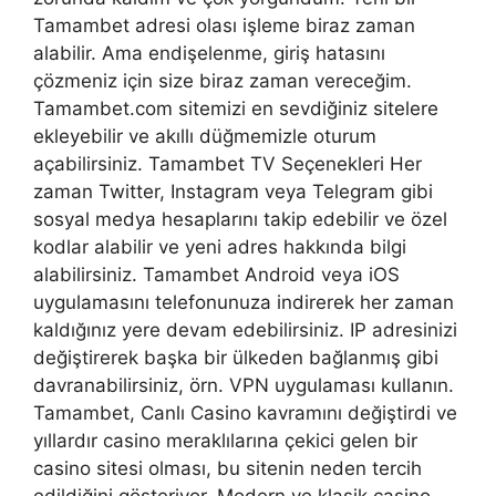
Tamambet adresi olası işleme biraz zaman
alabilir. Ama endişelenme, giriş hatasını
çözmeniz için size biraz zaman vereceğim.
Tamambet.com sitemizi en sevdiğiniz sitelere
ekleyebilir ve akıllı düğmemizle oturum
açabilirsiniz. Tamambet TV Seçenekleri Her
zaman Twitter, Instagram veya Telegram gibi
sosyal medya hesaplarını takip edebilir ve özel
kodlar alabilir ve yeni adres hakkında bilgi
alabilirsiniz. Tamambet Android veya iOS
uygulamasını telefonunuza indirerek her zaman
kaldığınız yere devam edebilirsiniz. IP adresinizi
değiştirerek başka bir ülkeden bağlanmış gibi
davranabilirsiniz, örn. VPN uygulaması kullanın.
Tamambet, Canlı Casino kavramını değiştirdi ve
yıllardır casino meraklılarına çekici gelen bir
casino sitesi olması, bu sitenin neden tercih