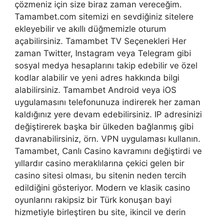
çözmeniz için size biraz zaman vereceğim.
Tamambet.com sitemizi en sevdiğiniz sitelere
ekleyebilir ve akıllı düğmemizle oturum
açabilirsiniz. Tamambet TV Seçenekleri Her
zaman Twitter, Instagram veya Telegram gibi
sosyal medya hesaplarını takip edebilir ve özel
kodlar alabilir ve yeni adres hakkında bilgi
alabilirsiniz. Tamambet Android veya iOS
uygulamasını telefonunuza indirerek her zaman
kaldığınız yere devam edebilirsiniz. IP adresinizi
değiştirerek başka bir ülkeden bağlanmış gibi
davranabilirsiniz, örn. VPN uygulaması kullanın.
Tamambet, Canlı Casino kavramını değiştirdi ve
yıllardır casino meraklılarına çekici gelen bir
casino sitesi olması, bu sitenin neden tercih
edildiğini gösteriyor. Modern ve klasik casino
oyunlarını rakipsiz bir Türk konuşan bayi
hizmetiyle birleştiren bu site, ikincil ve derin