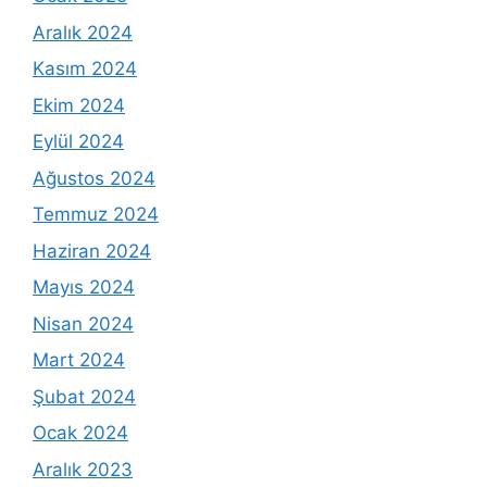
Aralık 2024
Kasım 2024
Ekim 2024
Eylül 2024
Ağustos 2024
Temmuz 2024
Haziran 2024
Mayıs 2024
Nisan 2024
Mart 2024
Şubat 2024
Ocak 2024
Aralık 2023