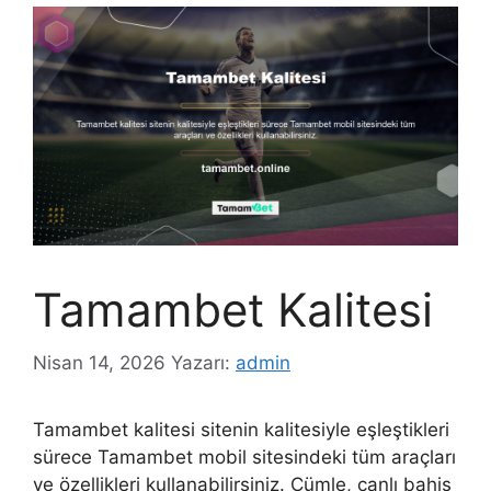
Tamambet Kalitesi
Nisan 14, 2026
Yazarı:
admin
Tamambet kalitesi sitenin kalitesiyle eşleştikleri
sürece Tamambet mobil sitesindeki tüm araçları
ve özellikleri kullanabilirsiniz. Cümle, canlı bahis