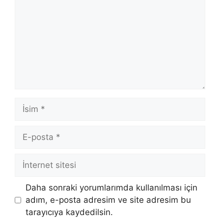
İsim
E-
posta
İnternet
sitesi
Daha sonraki yorumlarımda kullanılması için
adım, e-posta adresim ve site adresim bu
tarayıcıya kaydedilsin.