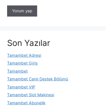
Son Yazılar
Tamambet Adresi
Tamambet Giriş
Tamambet
Tamambet Canlı Destek Bölümü
Tamambet VIP
Tamambet Slot Makinesi
Tamambet Abonelik