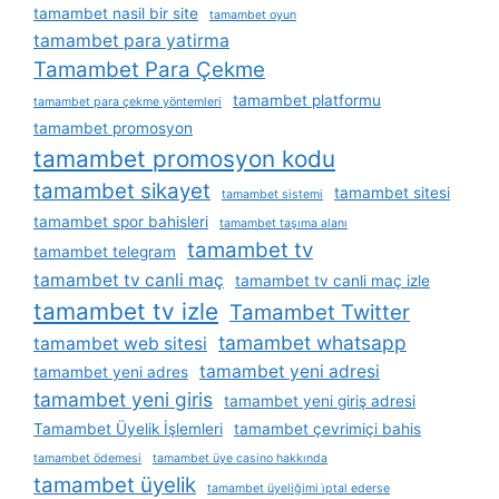
tamambet nasil bir site
tamambet oyun
tamambet para yatirma
Tamambet Para Çekme
tamambet platformu
tamambet para çekme yöntemleri
tamambet promosyon
tamambet promosyon kodu
tamambet sikayet
tamambet sitesi
tamambet sistemi
tamambet spor bahisleri
tamambet taşıma alanı
tamambet tv
tamambet telegram
tamambet tv canli maç
tamambet tv canli maç izle
tamambet tv izle
Tamambet Twitter
tamambet whatsapp
tamambet web sitesi
tamambet yeni adresi
tamambet yeni adres
tamambet yeni giris
tamambet yeni giriş adresi
Tamambet Üyelik İşlemleri
tamambet çevrimiçi bahis
tamambet ödemesi
tamambet üye casino hakkında
tamambet üyelik
tamambet üyeliğimi i̇ptal ederse