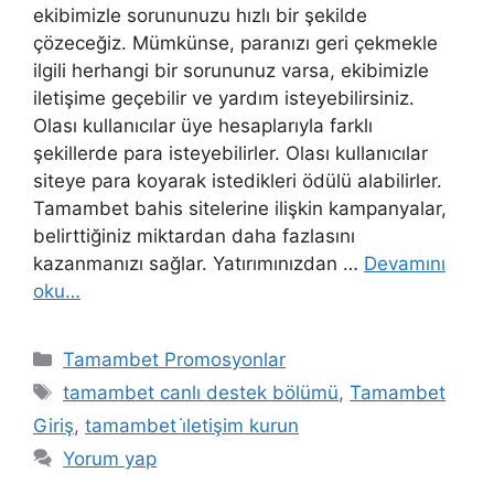
ekibimizle sorununuzu hızlı bir şekilde
çözeceğiz. Mümkünse, paranızı geri çekmekle
ilgili herhangi bir sorununuz varsa, ekibimizle
iletişime geçebilir ve yardım isteyebilirsiniz.
Olası kullanıcılar üye hesaplarıyla farklı
şekillerde para isteyebilirler. Olası kullanıcılar
siteye para koyarak istedikleri ödülü alabilirler.
Tamambet bahis sitelerine ilişkin kampanyalar,
belirttiğiniz miktardan daha fazlasını
kazanmanızı sağlar. Yatırımınızdan …
Devamını
oku…
Kategoriler
Tamambet Promosyonlar
Etiketler
tamambet canlı destek bölümü
,
Tamambet
Giriş
,
tamambet i̇letişim kurun
Yorum yap