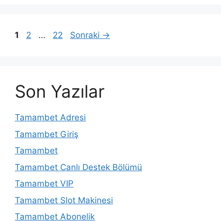
Sayfa
Sayfa
Sayfa
1
2
…
22
Sonraki
→
Son Yazılar
Tamambet Adresi
Tamambet Giriş
Tamambet
Tamambet Canlı Destek Bölümü
Tamambet VIP
Tamambet Slot Makinesi
Tamambet Abonelik