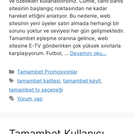
ve özellikleri kullanabilirsiniz. Cümle, canlı bahis
sitesinin başlangıç noktasından ne kadar
hareket ettiğini anlatıyor. Bu nedenle, web
sitesinin yeni üyeler satın almada herhangi bir
sorunu yoktur ve seviyesi her gün gelişmektedir.
Tamambet eşleşme oranına gelince, web
sitesine E-TV gönderirken çok yüksek sınırlarla
karşılaşıyorum. Futbol, …
Devamını oku…
Kategoriler
Tamambet Promosyonlar
Etiketler
tamambet kalitesi
,
tamambet kayit
,
tamambet tv seçeneği
Yorum yap
Tamambet Kullanıcı