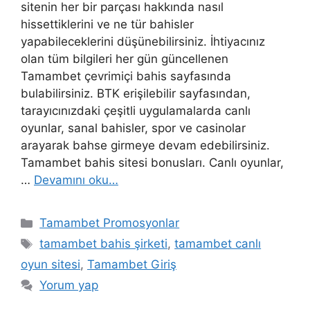
sitenin her bir parçası hakkında nasıl
hissettiklerini ve ne tür bahisler
yapabileceklerini düşünebilirsiniz. İhtiyacınız
olan tüm bilgileri her gün güncellenen
Tamambet çevrimiçi bahis sayfasında
bulabilirsiniz. BTK erişilebilir sayfasından,
tarayıcınızdaki çeşitli uygulamalarda canlı
oyunlar, sanal bahisler, spor ve casinolar
arayarak bahse girmeye devam edebilirsiniz.
Tamambet bahis sitesi bonusları. Canlı oyunlar,
…
Devamını oku…
Kategoriler
Tamambet Promosyonlar
Etiketler
tamambet bahis şirketi
,
tamambet canlı
oyun sitesi
,
Tamambet Giriş
Yorum yap