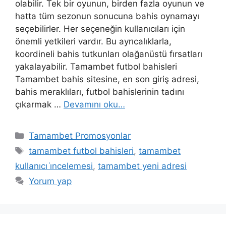
olabilir. Tek bir oyunun, birden fazla oyunun ve
hatta tüm sezonun sonucuna bahis oynamayı
seçebilirler. Her seçeneğin kullanıcıları için
önemli yetkileri vardır. Bu ayrıcalıklarla,
koordineli bahis tutkunları olağanüstü fırsatları
yakalayabilir. Tamambet futbol bahisleri
Tamambet bahis sitesine, en son giriş adresi,
bahis meraklıları, futbol bahislerinin tadını
çıkarmak …
Devamını oku…
Kategoriler
Tamambet Promosyonlar
Etiketler
tamambet futbol bahisleri
,
tamambet
kullanıcı i̇ncelemesi
,
tamambet yeni adresi
Yorum yap