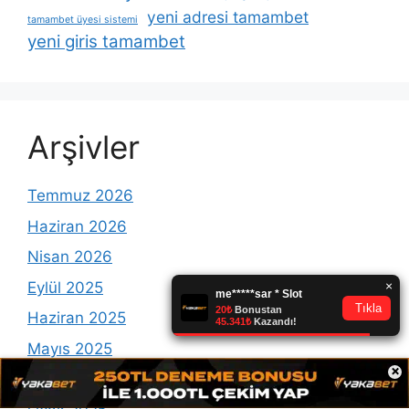
yeni adresi tamambet
tamambet üyesi sistemi
yeni giris tamambet
Arşivler
Temmuz 2026
Haziran 2026
Nisan 2026
Eylül 2025
Haziran 2025
Mayıs 2025
×
Şubat 2025