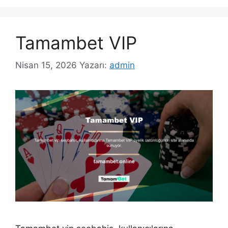
Tamambet VIP
Nisan 15, 2026
Yazarı:
admin