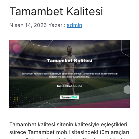
Tamambet Kalitesi
Nisan 14, 2026
Yazarı:
admin
Tamambet kalitesi sitenin kalitesiyle eşleştikleri
sürece Tamambet mobil sitesindeki tüm araçları