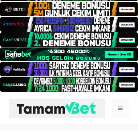
İçeriğe
atla
Menü