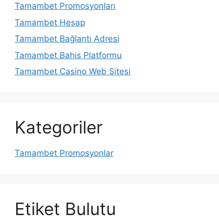
Tamambet Promosyonları
Tamambet Hesap
Tamambet Bağlantı Adresi
Tamambet Bahis Platformu
Tamambet Casino Web Sitesi
Kategoriler
Tamambet Promosyonlar
Etiket Bulutu