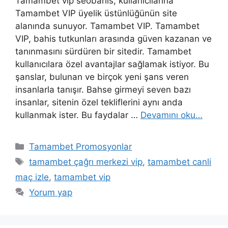
Tamambet vip seobahis, kullanıcılarına
Tamambet VIP üyelik üstünlüğünün site
alanında sunuyor. Tamambet VIP. Tamambet
VIP, bahis tutkunları arasında güven kazanan ve
tanınmasını sürdüren bir sitedir. Tamambet
kullanıcılara özel avantajlar sağlamak istiyor. Bu
şanslar, bulunan ve birçok yeni şans veren
insanlarla tanışır. Bahse girmeyi seven bazı
insanlar, sitenin özel tekliflerini aynı anda
kullanmak ister. Bu faydalar …
Devamını oku…
Kategoriler
Tamambet Promosyonlar
Etiketler
tamambet çağrı merkezi vip
,
tamambet canli
maç izle
,
tamambet vip
Yorum yap