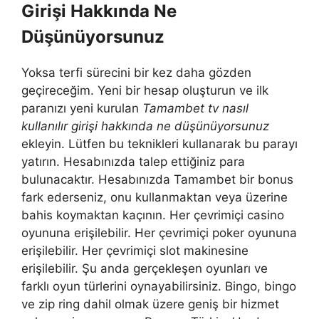
Girişi Hakkında Ne
Düşünüyorsunuz
Yoksa terfi sürecini bir kez daha gözden
geçireceğim. Yeni bir hesap oluşturun ve ilk
paranızı yeni kurulan
Tamambet tv nasıl
kullanılır girişi hakkında ne düşünüyorsunuz
ekleyin. Lütfen bu teknikleri kullanarak bu parayı
yatırın. Hesabınızda talep ettiğiniz para
bulunacaktır. Hesabınızda Tamambet bir bonus
fark ederseniz, onu kullanmaktan veya üzerine
bahis koymaktan kaçının. Her çevrimiçi casino
oyununa erişilebilir. Her çevrimiçi poker oyununa
erişilebilir. Her çevrimiçi slot makinesine
erişilebilir. Şu anda gerçekleşen oyunları ve
farklı oyun türlerini oynayabilirsiniz. Bingo, bingo
ve zip ring dahil olmak üzere geniş bir hizmet