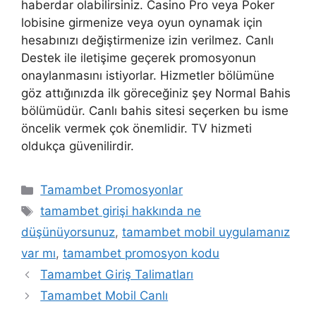
haberdar olabilirsiniz. Casino Pro veya Poker
lobisine girmenize veya oyun oynamak için
hesabınızı değiştirmenize izin verilmez. Canlı
Destek ile iletişime geçerek promosyonun
onaylanmasını istiyorlar. Hizmetler bölümüne
göz attığınızda ilk göreceğiniz şey Normal Bahis
bölümüdür. Canlı bahis sitesi seçerken bu isme
öncelik vermek çok önemlidir. TV hizmeti
oldukça güvenilirdir.
Kategoriler
Tamambet Promosyonlar
Etiketler
tamambet girişi hakkında ne
düşünüyorsunuz
,
tamambet mobil uygulamanız
var mı
,
tamambet promosyon kodu
Tamambet Giriş Talimatları
Tamambet Mobil Canlı