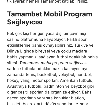
tıklayarak hemen Tamambet katılabilirsiniz.
Tamambet Mobil Program
Sağlayıcısı
Pek çok kişi her gün yasa dışı bir çevrimiçi
casino platformuna kaydoluyor. Farklı spor
etkinliklerine bahis oynayabilirsiniz. Türkiye ve
Dünya Liginde bireysel veya çoklu maçlara
bahis yapmanızı sağlayan futbol odaklı bir bahis
sitesi.
Tamambet mobil program sağlayıcısı
sadece futbola odaklanmakla kalmıyor, aynı
zamanda tenis, basketbol, ​​voleybol, hentbol, ​​
hokey, yarış, motor sporları, Amerikan futbolu,
Avustralya futbolu, badminton ve beyzbol gibi
diğer çeşitli sporları da organize ediyor. Bahsi
geçen sporların yanı sıra konuklar biatlon,
bisiklet, boks, dart, dövüş sanatları, e-spor,