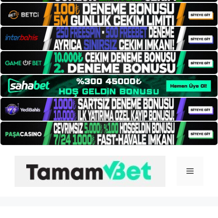
İçeriğe
atla
Menü