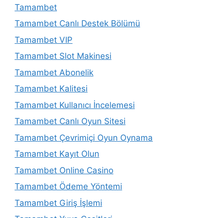
Tamambet
Tamambet Canlı Destek Bölümü
Tamambet VIP
Tamambet Slot Makinesi
Tamambet Abonelik
Tamambet Kalitesi
Tamambet Kullanıcı İncelemesi
Tamambet Canlı Oyun Sitesi
Tamambet Çevrimiçi Oyun Oynama
Tamambet Kayıt Olun
Tamambet Online Casino
Tamambet Ödeme Yöntemi
Tamambet Giriş İşlemi