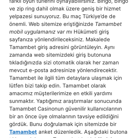
farklı oyun türlerini oynayabilirsiniz. Bingo, bingo
ve zip ring dahil olmak üzere geniş bir hizmet
yelpazesi sunuyoruz. Bu maç Türkiye’de de
önemli. Web sitemize eriştiğinizde
Tamambet
mobil uygulamanız var mı
Hükümeti giriş
sayfanıza yönlendirileceksiniz. Makalede
Tamambet giriş adresini görüntüleyin. Aynı
zamanda web sitemizdeki giriş butonuna
tıkladığınızda sizi otomatik olarak her zaman
mevcut e-posta adresinize yönlendirecektir.
Tamambet ile ilgili tüm detaylara ulaşmak için
lütfen bizi takip edin. Tamambet olarak
amacımız müşterilerimize en etkili yardımı
sunmaktır. Yaptığımız araştırmalar sonucunda
Tamambet Casinonun güvenilir kullanıcılarının
bir an önce üye olmalarının tavsiye edildiğini
gördük. Bunu doğrulamak için sitemizde bir
Tamambet
anket düzenledik. Aşağıdaki butona