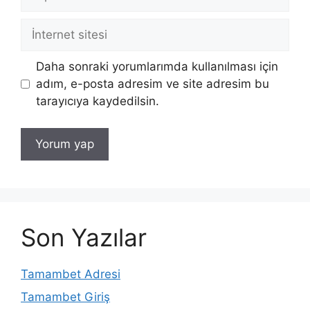
posta
İnternet
sitesi
Daha sonraki yorumlarımda kullanılması için
adım, e-posta adresim ve site adresim bu
tarayıcıya kaydedilsin.
Son Yazılar
Tamambet Adresi
Tamambet Giriş