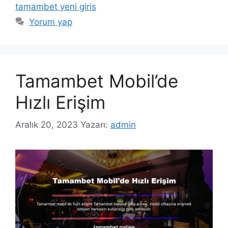
tamambet yeni giris
Yorum yap
Tamambet Mobil’de
Hızlı Erişim
Aralık 20, 2023
Yazarı:
admin