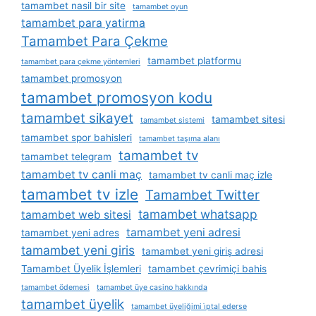
tamambet nasil bir site
tamambet oyun
tamambet para yatirma
Tamambet Para Çekme
tamambet platformu
tamambet para çekme yöntemleri
tamambet promosyon
tamambet promosyon kodu
tamambet sikayet
tamambet sitesi
tamambet sistemi
tamambet spor bahisleri
tamambet taşıma alanı
tamambet tv
tamambet telegram
tamambet tv canli maç
tamambet tv canli maç izle
tamambet tv izle
Tamambet Twitter
tamambet whatsapp
tamambet web sitesi
tamambet yeni adresi
tamambet yeni adres
tamambet yeni giris
tamambet yeni giriş adresi
Tamambet Üyelik İşlemleri
tamambet çevrimiçi bahis
tamambet ödemesi
tamambet üye casino hakkında
tamambet üyelik
tamambet üyeliğimi i̇ptal ederse