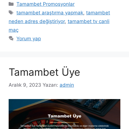
Kategoriler
Tamambet Promosyonlar
Etiketler
tamambet araştırma yapmak
,
tamambet
neden adres değiştiriyor
,
tamambet tv canli
maç
Yorum yap
Tamambet Üye
Aralık 9, 2023
Yazarı:
admin