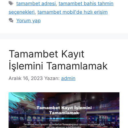
Etiketler
tamambet adresi
,
tamambet bahis tahmin
seçenekleri
,
tamambet mobil'de hızlı erişim
Yorum yap
Tamambet Kayıt
İşlemini Tamamlamak
Aralık 16, 2023
Yazarı:
admin