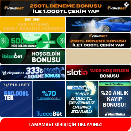
×
TAMAMBET GİRİŞ İÇİN TIKLAYINIZ!