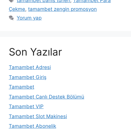
tamambet bahis türleri
,
Tamambet Para
Çekme
,
tamambet zengin promosyon
Yorum yap
Son Yazılar
Tamambet Adresi
Tamambet Giriş
Tamambet
Tamambet Canlı Destek Bölümü
Tamambet VIP
Tamambet Slot Makinesi
Tamambet Abonelik