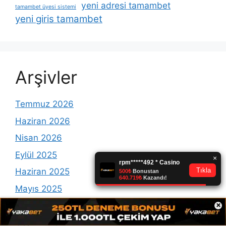
yeni adresi tamambet
tamambet üyesi sistemi
yeni giris tamambet
Arşivler
Temmuz 2026
Haziran 2026
Nisan 2026
Eylül 2025
Haziran 2025
Mayıs 2025
×
Şubat 2025
Ocak 2025