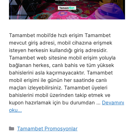
Tamambet mobil’de hızlı erişim Tamambet
mevcut giriş adresi, mobil cihazına erişmek
isteyen herkesin kullandığı giriş adresidir.
Tamambet web sitesine mobil erişim yoluyla
bağlanan herkes, canlı bahis ve tüm yüksek
bahislerini asla kaçırmayacaktır. Tamambet
mobil erişimi ile günün her saatinde canlı
maçları izleyebilirsiniz. Tamambet üyeleri
bahislerini mobil üzerinden takip etmek ve
kupon hazırlamak için bu durumdan …
Devamını
oku…
Kategoriler
Tamambet Promosyonlar