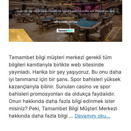
Tamambet bilgi müşteri merkezi gerekli tüm
bilgileri kanıtlarıyla birlikte web sitesinde
yayınladı. Harika bir şey yaşıyoruz. Bu onu daha
iyi tanımanız için bir şans. Spor bahisleri yüksek
kazançlarıyla bilinir. Sunulan casino ve spor
bahisleri promosyonları da oldukça faydalıdır.
Onun hakkında daha fazla bilgi edinmek ister
misiniz? Peki, Tamambet Bilgi Müşteri Merkezi
hakkında daha fazla bilgi …
Devamını oku…