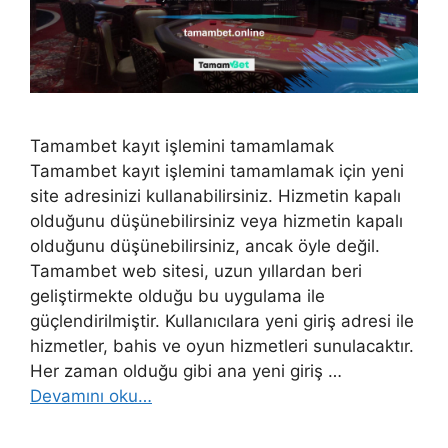
Tamambet kayıt işlemini tamamlamak
Tamambet kayıt işlemini tamamlamak için yeni
site adresinizi kullanabilirsiniz. Hizmetin kapalı
olduğunu düşünebilirsiniz veya hizmetin kapalı
olduğunu düşünebilirsiniz, ancak öyle değil.
Tamambet web sitesi, uzun yıllardan beri
geliştirmekte olduğu bu uygulama ile
güçlendirilmiştir. Kullanıcılara yeni giriş adresi ile
hizmetler, bahis ve oyun hizmetleri sunulacaktır.
Her zaman olduğu gibi ana yeni giriş …
Devamını oku…