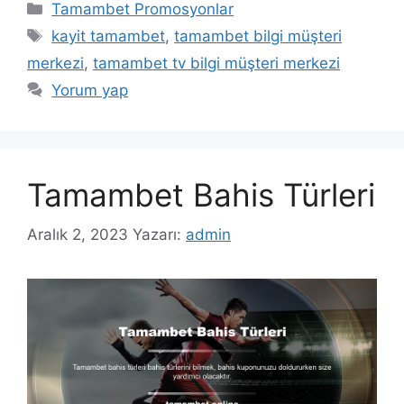
Kategoriler
Tamambet Promosyonlar
Etiketler
kayit tamambet
,
tamambet bilgi müşteri
merkezi
,
tamambet tv bilgi müşteri merkezi
Yorum yap
Tamambet Bahis Türleri
Aralık 2, 2023
Yazarı:
admin