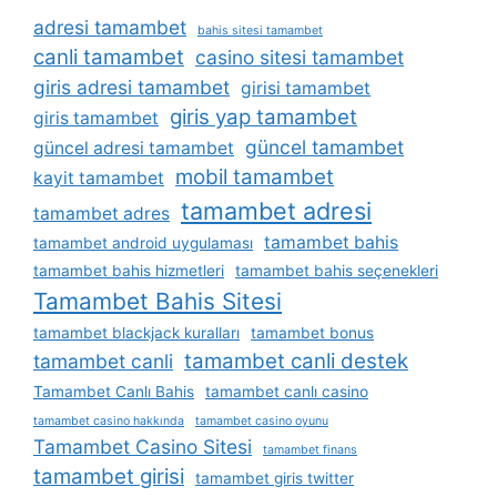
adresi tamambet
bahis sitesi tamambet
canli tamambet
casino sitesi tamambet
giris adresi tamambet
girisi tamambet
giris yap tamambet
giris tamambet
güncel tamambet
güncel adresi tamambet
mobil tamambet
kayit tamambet
tamambet adresi
tamambet adres
tamambet bahis
tamambet android uygulaması
tamambet bahis hizmetleri
tamambet bahis seçenekleri
Tamambet Bahis Sitesi
tamambet blackjack kuralları
tamambet bonus
tamambet canli destek
tamambet canli
Tamambet Canlı Bahis
tamambet canlı casino
tamambet casino hakkında
tamambet casino oyunu
Tamambet Casino Sitesi
tamambet finans
tamambet girisi
tamambet giris twitter