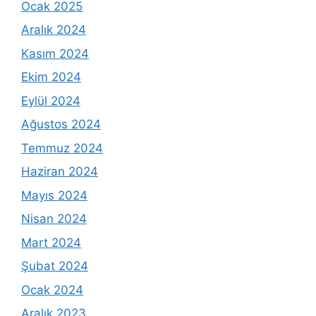
Ocak 2025
Aralık 2024
Kasım 2024
Ekim 2024
Eylül 2024
Ağustos 2024
Temmuz 2024
Haziran 2024
Mayıs 2024
Nisan 2024
Mart 2024
Şubat 2024
Ocak 2024
Aralık 2023