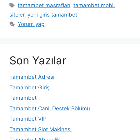
Etiketler
tamambet masrafları
,
tamambet mobil
siteler
,
yeni giris tamambet
Yorum yap
Son Yazılar
Tamambet Adresi
Tamambet Giriş
Tamambet
Tamambet Canlı Destek Bölümü
Tamambet VIP
Tamambet Slot Makinesi
Tamambet Abonelik