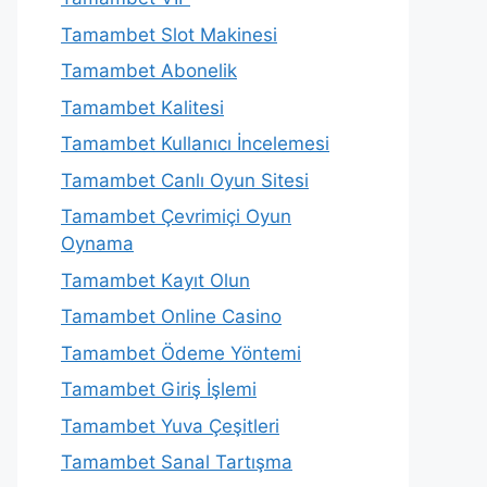
Tamambet Slot Makinesi
Tamambet Abonelik
Tamambet Kalitesi
Tamambet Kullanıcı İncelemesi
Tamambet Canlı Oyun Sitesi
Tamambet Çevrimiçi Oyun
Oynama
Tamambet Kayıt Olun
Tamambet Online Casino
Tamambet Ödeme Yöntemi
Tamambet Giriş İşlemi
Tamambet Yuva Çeşitleri
Tamambet Sanal Tartışma