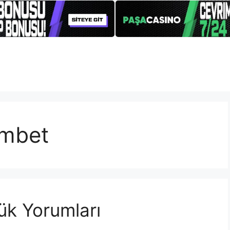
ambet
ük Yorumları