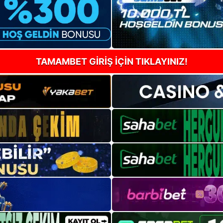
TAMAMBET GİRİŞ İÇİN TIKLAYINIZ!