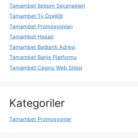
Tamambet İletişim Seçenekleri
Tamambet Tv Özelliği
Tamambet Promosyonları
Tamambet Hesap
Tamambet Bağlantı Adresi
Tamambet Bahis Platformu
Tamambet Casino Web Sitesi
Kategoriler
Tamambet Promosyonlar