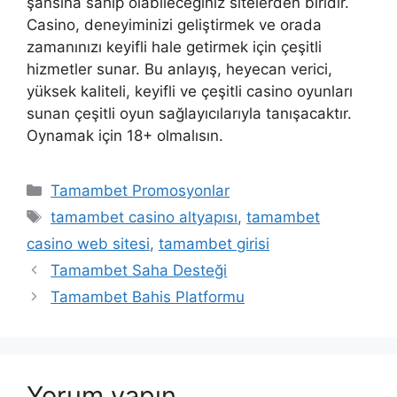
şansına sahip olabileceğiniz sitelerden biridir.
Casino, deneyiminizi geliştirmek ve orada
zamanınızı keyifli hale getirmek için çeşitli
hizmetler sunar. Bu anlayış, heyecan verici,
yüksek kaliteli, keyifli ve çeşitli casino oyunları
sunan çeşitli oyun sağlayıcılarıyla tanışacaktır.
Oynamak için 18+ olmalısın.
Kategoriler
Tamambet Promosyonlar
Etiketler
tamambet casino altyapısı
,
tamambet
casino web sitesi
,
tamambet girisi
Tamambet Saha Desteği
Tamambet Bahis Platformu
Yorum yapın