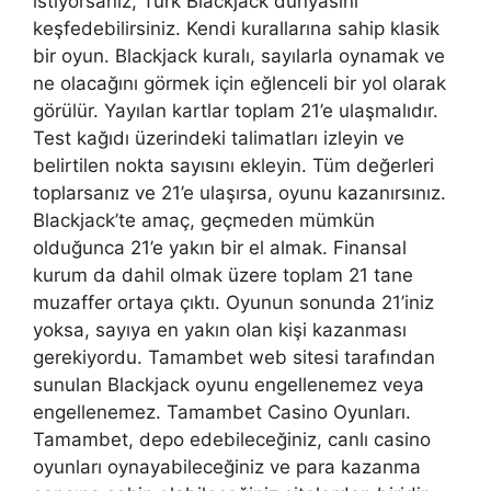
istiyorsanız, Türk Blackjack dünyasını
keşfedebilirsiniz. Kendi kurallarına sahip klasik
bir oyun. Blackjack kuralı, sayılarla oynamak ve
ne olacağını görmek için eğlenceli bir yol olarak
görülür. Yayılan kartlar toplam 21’e ulaşmalıdır.
Test kağıdı üzerindeki talimatları izleyin ve
belirtilen nokta sayısını ekleyin. Tüm değerleri
toplarsanız ve 21’e ulaşırsa, oyunu kazanırsınız.
Blackjack’te amaç, geçmeden mümkün
olduğunca 21’e yakın bir el almak. Finansal
kurum da dahil olmak üzere toplam 21 tane
muzaffer ortaya çıktı. Oyunun sonunda 21’iniz
yoksa, sayıya en yakın olan kişi kazanması
gerekiyordu. Tamambet web sitesi tarafından
sunulan Blackjack oyunu engellenemez veya
engellenemez. Tamambet Casino Oyunları.
Tamambet, depo edebileceğiniz, canlı casino
oyunları oynayabileceğiniz ve para kazanma