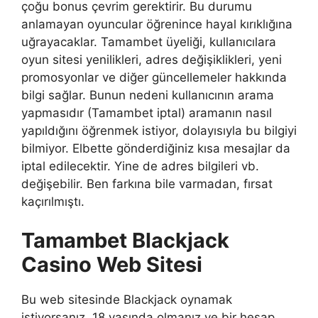
çoğu bonus çevrim gerektirir. Bu durumu
anlamayan oyuncular öğrenince hayal kırıklığına
uğrayacaklar. Tamambet üyeliği, kullanıcılara
oyun sitesi yenilikleri, adres değişiklikleri, yeni
promosyonlar ve diğer güncellemeler hakkında
bilgi sağlar. Bunun nedeni kullanıcının arama
yapmasıdır (Tamambet iptal) aramanın nasıl
yapıldığını öğrenmek istiyor, dolayısıyla bu bilgiyi
bilmiyor. Elbette gönderdiğiniz kısa mesajlar da
iptal edilecektir. Yine de adres bilgileri vb.
değişebilir. Ben farkına bile varmadan, fırsat
kaçırılmıştı.
Tamambet Blackjack
Casino Web Sitesi
Bu web sitesinde Blackjack oynamak
istiyorsanız, 18 yaşında olmanız ve bir hesap