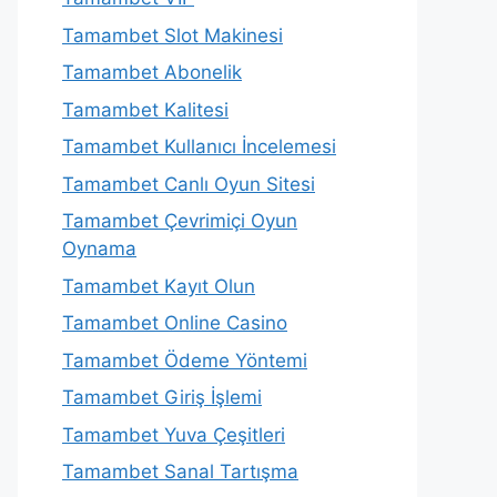
Tamambet Slot Makinesi
Tamambet Abonelik
Tamambet Kalitesi
Tamambet Kullanıcı İncelemesi
Tamambet Canlı Oyun Sitesi
Tamambet Çevrimiçi Oyun
Oynama
Tamambet Kayıt Olun
Tamambet Online Casino
Tamambet Ödeme Yöntemi
Tamambet Giriş İşlemi
Tamambet Yuva Çeşitleri
Tamambet Sanal Tartışma