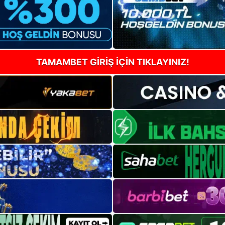
TAMAMBET GİRİŞ İÇİN TIKLAYINIZ!