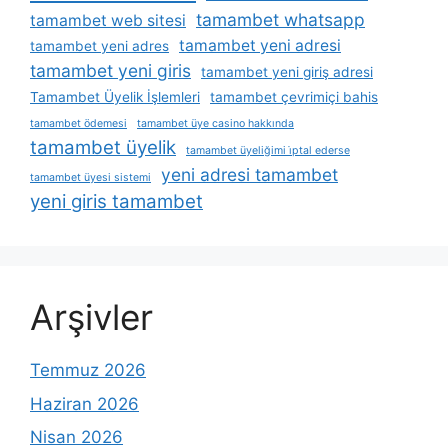
tamambet whatsapp
tamambet web sitesi
tamambet yeni adresi
tamambet yeni adres
tamambet yeni giris
tamambet yeni giriş adresi
Tamambet Üyelik İşlemleri
tamambet çevrimiçi bahis
tamambet ödemesi
tamambet üye casino hakkında
tamambet üyelik
tamambet üyeliğimi i̇ptal ederse
yeni adresi tamambet
tamambet üyesi sistemi
yeni giris tamambet
Arşivler
Temmuz 2026
Haziran 2026
Nisan 2026