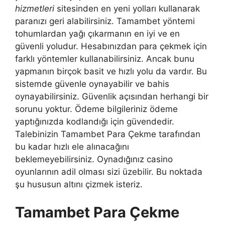
hizmetleri
sitesinden en yeni yolları kullanarak
paranızı geri alabilirsiniz. Tamambet yöntemi
tohumlardan yağı çıkarmanın en iyi ve en
güvenli yoludur. Hesabınızdan para çekmek için
farklı yöntemler kullanabilirsiniz. Ancak bunu
yapmanın birçok basit ve hızlı yolu da vardır. Bu
sistemde güvenle oynayabilir ve bahis
oynayabilirsiniz. Güvenlik açısından herhangi bir
sorunu yoktur. Ödeme bilgileriniz ödeme
yaptığınızda kodlandığı için güvendedir.
Talebinizin Tamambet Para Çekme tarafından
bu kadar hızlı ele alınacağını
beklemeyebilirsiniz. Oynadığınız casino
oyunlarının adil olması sizi üzebilir. Bu noktada
şu hususun altını çizmek isteriz.
Tamambet Para Çekme