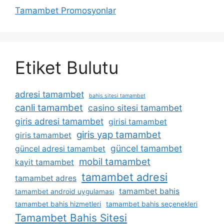
Tamambet Promosyonlar
Etiket Bulutu
adresi tamambet
bahis sitesi tamambet
canli tamambet
casino sitesi tamambet
giris adresi tamambet
girisi tamambet
giris yap tamambet
giris tamambet
güncel tamambet
güncel adresi tamambet
mobil tamambet
kayit tamambet
tamambet adresi
tamambet adres
tamambet bahis
tamambet android uygulaması
tamambet bahis hizmetleri
tamambet bahis seçenekleri
Tamambet Bahis Sitesi