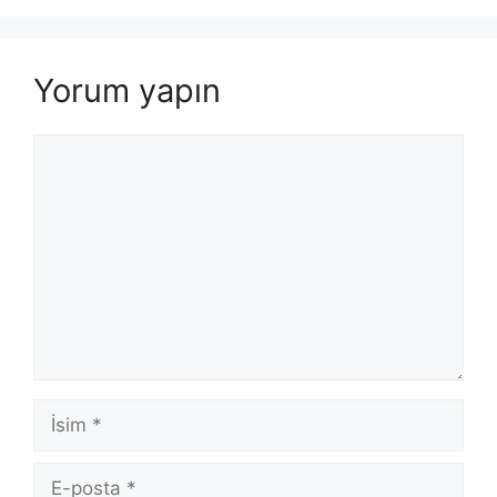
Yorum yapın
Yorum
İsim
E-