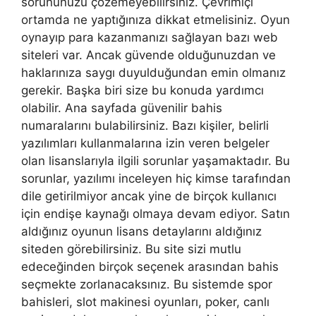
sorununuzu çözemeyebilirsiniz. Çevrimiçi
ortamda ne yaptığınıza dikkat etmelisiniz. Oyun
oynayıp para kazanmanızı sağlayan bazı web
siteleri var. Ancak güvende olduğunuzdan ve
haklarınıza saygı duyulduğundan emin olmanız
gerekir. Başka biri size bu konuda yardımcı
olabilir. Ana sayfada güvenilir bahis
numaralarını bulabilirsiniz. Bazı kişiler, belirli
yazılımları kullanmalarına izin veren belgeler
olan lisanslarıyla ilgili sorunlar yaşamaktadır. Bu
sorunlar, yazılımı inceleyen hiç kimse tarafından
dile getirilmiyor ancak yine de birçok kullanıcı
için endişe kaynağı olmaya devam ediyor. Satın
aldığınız oyunun lisans detaylarını aldığınız
siteden görebilirsiniz. Bu site sizi mutlu
edeceğinden birçok seçenek arasından bahis
seçmekte zorlanacaksınız. Bu sistemde spor
bahisleri, slot makinesi oyunları, poker, canlı