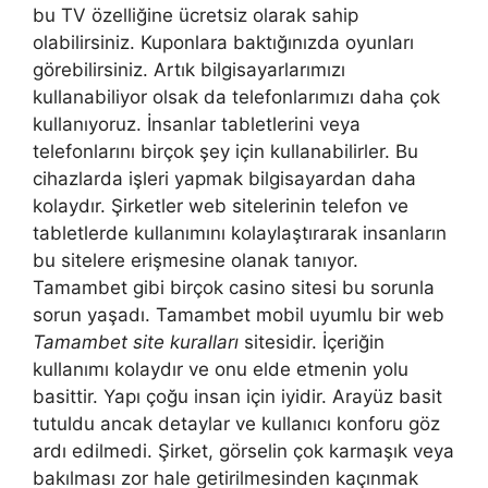
bu TV özelliğine ücretsiz olarak sahip
olabilirsiniz. Kuponlara baktığınızda oyunları
görebilirsiniz. Artık bilgisayarlarımızı
kullanabiliyor olsak da telefonlarımızı daha çok
kullanıyoruz. İnsanlar tabletlerini veya
telefonlarını birçok şey için kullanabilirler. Bu
cihazlarda işleri yapmak bilgisayardan daha
kolaydır. Şirketler web sitelerinin telefon ve
tabletlerde kullanımını kolaylaştırarak insanların
bu sitelere erişmesine olanak tanıyor.
Tamambet gibi birçok casino sitesi bu sorunla
sorun yaşadı. Tamambet mobil uyumlu bir web
Tamambet site kuralları
sitesidir. İçeriğin
kullanımı kolaydır ve onu elde etmenin yolu
basittir. Yapı çoğu insan için iyidir. Arayüz basit
tutuldu ancak detaylar ve kullanıcı konforu göz
ardı edilmedi. Şirket, görselin çok karmaşık veya
bakılması zor hale getirilmesinden kaçınmak