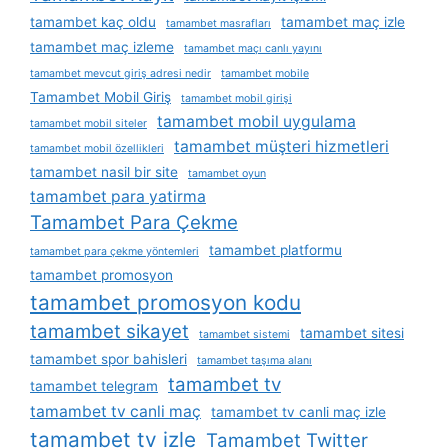
tamambet kaç oldu
tamambet maç izle
tamambet masrafları
tamambet maç izleme
tamambet maçı canlı yayını
tamambet mevcut giriş adresi nedir
tamambet mobile
Tamambet Mobil Giriş
tamambet mobil girişi
tamambet mobil uygulama
tamambet mobil siteler
tamambet müşteri hizmetleri
tamambet mobil özellikleri
tamambet nasil bir site
tamambet oyun
tamambet para yatirma
Tamambet Para Çekme
tamambet platformu
tamambet para çekme yöntemleri
tamambet promosyon
tamambet promosyon kodu
tamambet sikayet
tamambet sitesi
tamambet sistemi
tamambet spor bahisleri
tamambet taşıma alanı
tamambet tv
tamambet telegram
tamambet tv canli maç
tamambet tv canli maç izle
tamambet tv izle
Tamambet Twitter