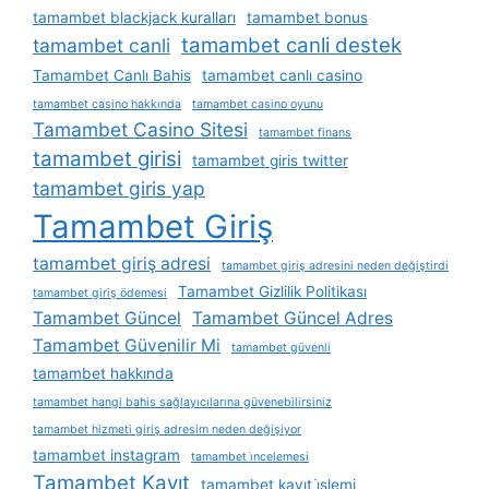
tamambet blackjack kuralları
tamambet bonus
tamambet canli destek
tamambet canli
Tamambet Canlı Bahis
tamambet canlı casino
tamambet casino hakkında
tamambet casino oyunu
Tamambet Casino Sitesi
tamambet finans
tamambet girisi
tamambet giris twitter
tamambet giris yap
Tamambet Giriş
tamambet giriş adresi
tamambet giriş adresini neden değiştirdi
Tamambet Gizlilik Politikası
tamambet giriş ödemesi
Tamambet Güncel
Tamambet Güncel Adres
Tamambet Güvenilir Mi
tamambet güvenli
tamambet hakkında
tamambet hangi bahis sağlayıcılarına güvenebilirsiniz
tamambet hizmeti giriş adresim neden değişiyor
tamambet instagram
tamambet i̇ncelemesi
Tamambet Kayıt
tamambet kayıt i̇şlemi