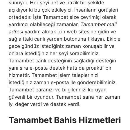
sunuyor. Her şeyi net ve nazik bir şekilde
açıklıyor ki bu çok etkileyici. İnsanların görüşleri
ortadadır. İşte Tamambet size çevrimiçi olarak
yardımcı olabileceği zamanlar.
Tamambet mail
adresi
yardım almak için web sitesine gidin ve
sağ alttaki canlı yardım butonuna tıklayın. Ekiple
gece gündüz istediğiniz zaman konuşabilir ve
onlara istediğiniz her şeyi sorabilirsiniz.
Tamambet canlı desteğinin sağladığı desteğin
yanı sıra e-posta destek hattı da proaktif bir
hizmettir. Tamambet işlem taleplerinizi
istediğiniz zaman e-posta ile gönderebilirsiniz.
Tamambet paranızı ve bilgilerinizi koruyan
güvenli bir oyundur. Tamambet sana her zaman
iyi değer verdi ve destek verdi.
Tamambet Bahis Hizmetleri