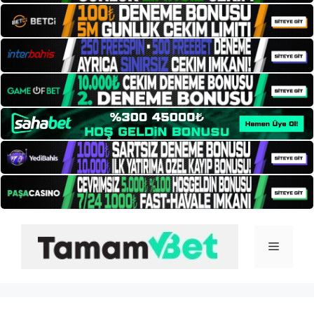
İçeriğe
atla
Menü