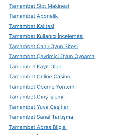
Tamambet Slot Makinesi
Tamambet Abonelik
Tamambet Kalitesi
Tamambet Kullanıcı İncelemesi
Tamambet Canlı Oyun Sitesi
Tamambet Çevrimiçi Oyun Oynama
Tamambet Kayıt Olun
Tamambet Online Casino
Tamambet Ödeme Yöntemi
Tamambet Giriş İşlemi
Tamambet Yuva Çeşitleri
Tamambet Sanal Tartışma
Tamambet Adres Bilgisi