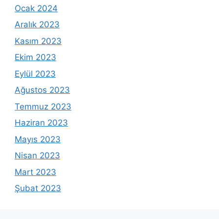
Ocak 2024
Aralık 2023
Kasım 2023
Ekim 2023
Eylül 2023
Ağustos 2023
Temmuz 2023
Haziran 2023
Mayıs 2023
Nisan 2023
Mart 2023
Şubat 2023