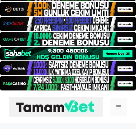
İçeriğe
atla
Menü