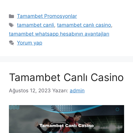
Kategoriler
Tamambet Promosyonlar
Etiketler
tamambet canli
,
tamambet canlı casino
,
tamambet whatsapp hesabının avantajları
Yorum yap
Tamambet Canlı Casino
Ağustos 12, 2023
Yazarı:
admin