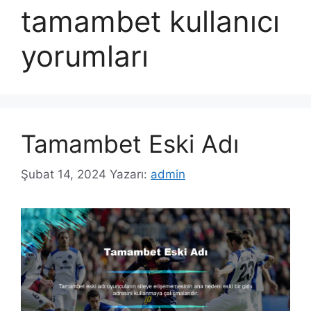
tamambet kullanıcı
yorumları
Tamambet Eski Adı
Şubat 14, 2024
Yazarı:
admin