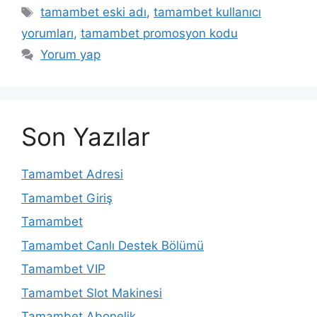
Etiketler
tamambet eski adı
,
tamambet kullanıcı
yorumları
,
tamambet promosyon kodu
Yorum yap
Son Yazılar
Tamambet Adresi
Tamambet Giriş
Tamambet
Tamambet Canlı Destek Bölümü
Tamambet VIP
Tamambet Slot Makinesi
Tamambet Abonelik