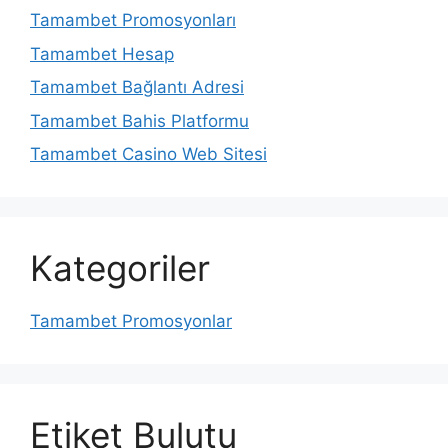
Tamambet Promosyonları
Tamambet Hesap
Tamambet Bağlantı Adresi
Tamambet Bahis Platformu
Tamambet Casino Web Sitesi
Kategoriler
Tamambet Promosyonlar
Etiket Bulutu