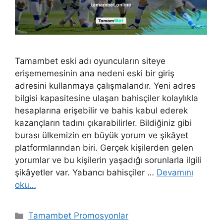
Tamambet eski adı oyuncuların siteye
erişememesinin ana nedeni eski bir giriş
adresini kullanmaya çalışmalarıdır. Yeni adres
bilgisi kapasitesine ulaşan bahisçiler kolaylıkla
hesaplarına erişebilir ve bahis kabul ederek
kazançların tadını çıkarabilirler. Bildiğiniz gibi
burası ülkemizin en büyük yorum ve şikâyet
platformlarından biri. Gerçek kişilerden gelen
yorumlar ve bu kişilerin yaşadığı sorunlarla ilgili
şikâyetler var. Yabancı bahisçiler …
Devamını
oku…
Kategoriler
Tamambet Promosyonlar