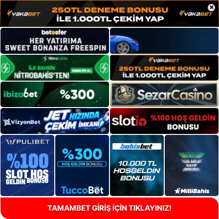
×
TAMAMBET GİRİŞ İÇİN TIKLAYINIZ!