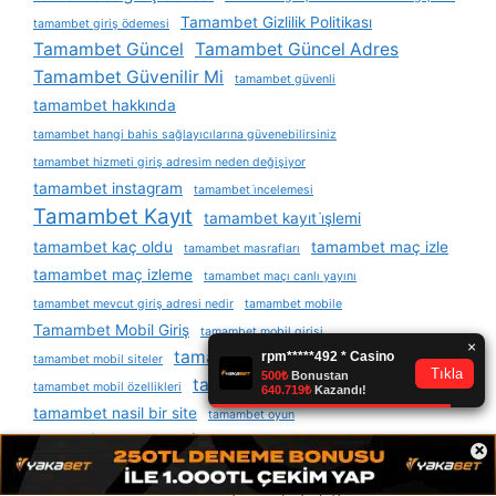
Tamambet Gizlilik Politikası
tamambet giriş ödemesi
Tamambet Güncel
Tamambet Güncel Adres
Tamambet Güvenilir Mi
tamambet güvenli
tamambet hakkında
tamambet hangi bahis sağlayıcılarına güvenebilirsiniz
tamambet hizmeti giriş adresim neden değişiyor
tamambet instagram
tamambet i̇ncelemesi
Tamambet Kayıt
tamambet kayıt i̇şlemi
tamambet kaç oldu
tamambet maç izle
tamambet masrafları
tamambet maç izleme
tamambet maçı canlı yayını
tamambet mevcut giriş adresi nedir
tamambet mobile
Tamambet Mobil Giriş
tamambet mobil girişi
tamambet mobil uygulama
tamambet mobil siteler
tamambet müşteri hizmetleri
tamambet mobil özellikleri
tamambet nasil bir site
tamambet oyun
tamambet para yatirma
×
Tamambet Para Çekme