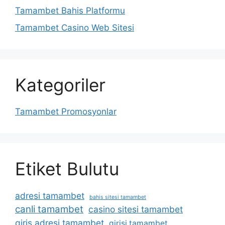
Tamambet Bahis Platformu
Tamambet Casino Web Sitesi
Kategoriler
Tamambet Promosyonlar
Etiket Bulutu
adresi tamambet
bahis sitesi tamambet
canli tamambet
casino sitesi tamambet
giris adresi tamambet
girisi tamambet