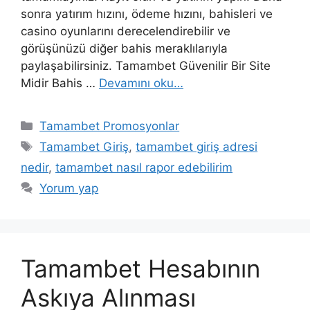
sonra yatırım hızını, ödeme hızını, bahisleri ve
casino oyunlarını derecelendirebilir ve
görüşünüzü diğer bahis meraklılarıyla
paylaşabilirsiniz. Tamambet Güvenilir Bir Site
Midir Bahis …
Devamını oku…
Kategoriler
Tamambet Promosyonlar
Etiketler
Tamambet Giriş
,
tamambet giriş adresi
nedir
,
tamambet nasıl rapor edebilirim
Yorum yap
Tamambet Hesabının
Askıya Alınması