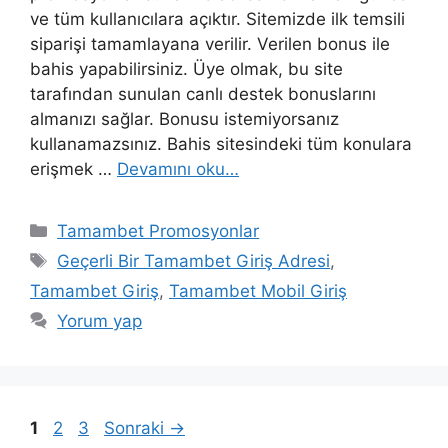
ve tüm kullanıcılara açıktır. Sitemizde ilk temsili
siparişi tamamlayana verilir. Verilen bonus ile
bahis yapabilirsiniz. Üye olmak, bu site
tarafından sunulan canlı destek bonuslarını
almanızı sağlar. Bonusu istemiyorsanız
kullanamazsınız. Bahis sitesindeki tüm konulara
erişmek …
Devamını oku…
Kategoriler
Tamambet Promosyonlar
Etiketler
Geçerli Bir Tamambet Giriş Adresi
,
Tamambet Giriş
,
Tamambet Mobil Giriş
Yorum yap
Sayfa
Sayfa
Sayfa
1
2
3
Sonraki
→