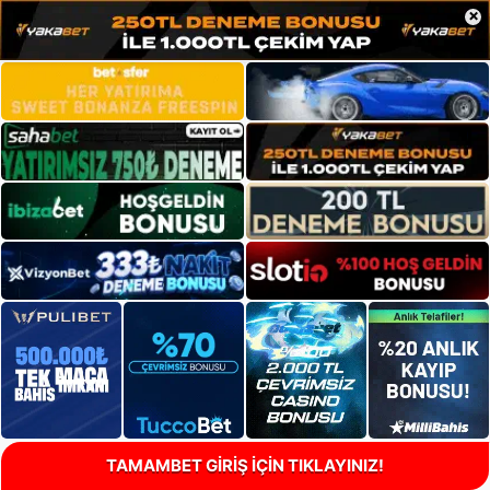
×
TAMAMBET GİRİŞ İÇİN TIKLAYINIZ!