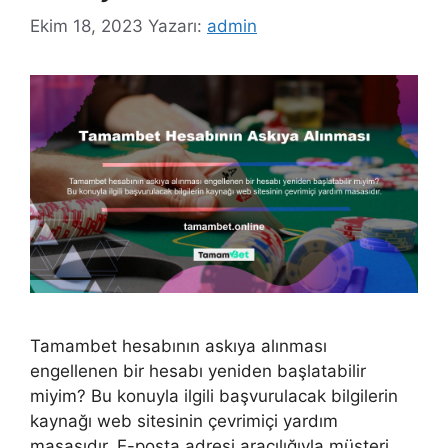
Ekim 18, 2023
Yazarı:
admin
Tamambet hesabının askıya alınması
engellenen bir hesabı yeniden başlatabilir
miyim? Bu konuyla ilgili başvurulacak bilgilerin
kaynağı web sitesinin çevrimiçi yardım
masasıdır. E-posta adresi aracılığıyla müşteri