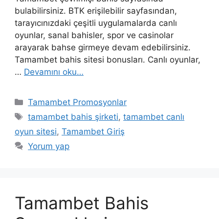
bulabilirsiniz. BTK erişilebilir sayfasından,
tarayıcınızdaki çeşitli uygulamalarda canlı
oyunlar, sanal bahisler, spor ve casinolar
arayarak bahse girmeye devam edebilirsiniz.
Tamambet bahis sitesi bonusları. Canlı oyunlar,
…
Devamını oku…
Kategoriler
Tamambet Promosyonlar
Etiketler
tamambet bahis şirketi
,
tamambet canlı
oyun sitesi
,
Tamambet Giriş
Yorum yap
Tamambet Bahis