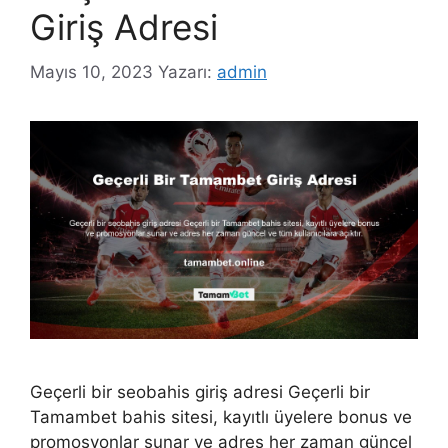
Giriş Adresi
Mayıs 10, 2023
Yazarı:
admin
Geçerli bir seobahis giriş adresi Geçerli bir
Tamambet bahis sitesi, kayıtlı üyelere bonus ve
promosyonlar sunar ve adres her zaman güncel