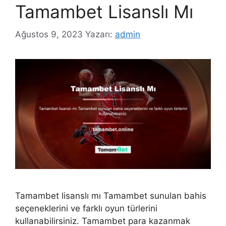
Tamambet Lisanslı Mı
Ağustos 9, 2023
Yazarı:
admin
Tamambet lisanslı mı Tamambet sunulan bahis
seçeneklerini ve farklı oyun türlerini
kullanabilirsiniz. Tamambet para kazanmak