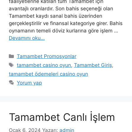
faaliyetlerine katılan tüm Tamambet için
avantajlı oranlardır. Son bahis seçeneği olan
Tamambet kaydı sanal bahis üzerinden
gerçekleştirilir ve finansal kategoriye girer. Bahis
oynamanın temeli döviz kurlarına göre işlem …
Devamını oku…
Kategoriler
Tamambet Promosyonlar
Etiketler
tamambet casino oyun
,
Tamambet Giriş
,
tamambet ödemeleri casino oyun
Yorum yap
Tamambet Canlı İşlem
Ocak 6, 2024
Yazarı:
admin