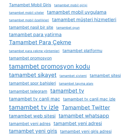
Tamambet Mobil Giriş
tamambet mobil girişi
tamambet mobil uygulama
tamambet mobil siteler
tamambet müşteri hizmetleri
tamambet mobil özellikleri
tamambet nasil bir site
tamambet oyun
tamambet para yatirma
Tamambet Para Çekme
tamambet platformu
tamambet para çekme yöntemleri
tamambet promosyon
tamambet promosyon kodu
tamambet sikayet
tamambet sitesi
tamambet sistemi
tamambet spor bahisleri
tamambet taşıma alanı
tamambet tv
tamambet telegram
tamambet tv canli maç
tamambet tv canli maç izle
tamambet tv izle
Tamambet Twitter
tamambet whatsapp
tamambet web sitesi
tamambet yeni adresi
tamambet yeni adres
tamambet yeni giris
tamambet yeni giriş adresi