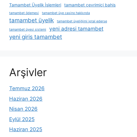
Tamambet Üyelik İşlemleri
tamambet çevrimiçi bahis
tamambet ödemesi
tamambet üye casino hakkında
tamambet üyelik
tamambet üyeliğimi i̇ptal ederse
yeni adresi tamambet
tamambet üyesi sistemi
yeni giris tamambet
Arşivler
Temmuz 2026
Haziran 2026
Nisan 2026
Eylül 2025
Haziran 2025