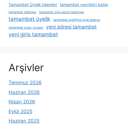
Tamambet Üyelik İşlemleri
tamambet çevrimiçi bahis
tamambet ödemesi
tamambet üye casino hakkında
tamambet üyelik
tamambet üyeliğimi i̇ptal ederse
yeni adresi tamambet
tamambet üyesi sistemi
yeni giris tamambet
Arşivler
Temmuz 2026
Haziran 2026
Nisan 2026
Eylül 2025
Haziran 2025