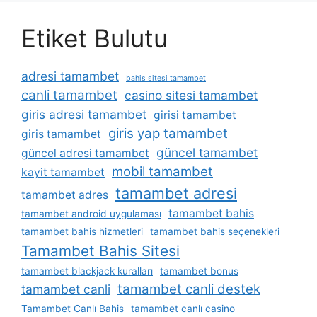
Etiket Bulutu
adresi tamambet
bahis sitesi tamambet
canli tamambet
casino sitesi tamambet
giris adresi tamambet
girisi tamambet
giris yap tamambet
giris tamambet
güncel tamambet
güncel adresi tamambet
mobil tamambet
kayit tamambet
tamambet adresi
tamambet adres
tamambet bahis
tamambet android uygulaması
tamambet bahis hizmetleri
tamambet bahis seçenekleri
Tamambet Bahis Sitesi
tamambet blackjack kuralları
tamambet bonus
tamambet canli destek
tamambet canli
Tamambet Canlı Bahis
tamambet canlı casino