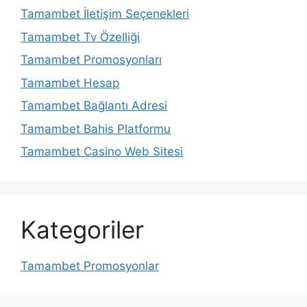
Tamambet İletişim Seçenekleri
Tamambet Tv Özelliği
Tamambet Promosyonları
Tamambet Hesap
Tamambet Bağlantı Adresi
Tamambet Bahis Platformu
Tamambet Casino Web Sitesi
Kategoriler
Tamambet Promosyonlar