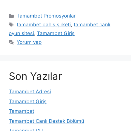
Kategoriler
Tamambet Promosyonlar
Etiketler
tamambet bahis şirketi
,
tamambet canlı
oyun sitesi
,
Tamambet Giriş
Yorum yap
Son Yazılar
Tamambet Adresi
Tamambet Giriş
Tamambet
Tamambet Canlı Destek Bölümü
Tamambet VIP