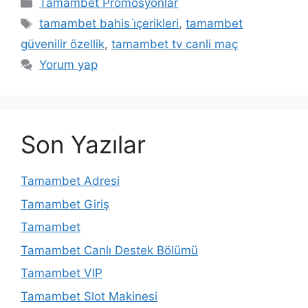
Kategoriler
Tamambet Promosyonlar
Etiketler
tamambet bahis i̇çerikleri
,
tamambet
güvenilir özellik
,
tamambet tv canli maç
Yorum yap
Son Yazılar
Tamambet Adresi
Tamambet Giriş
Tamambet
Tamambet Canlı Destek Bölümü
Tamambet VIP
Tamambet Slot Makinesi