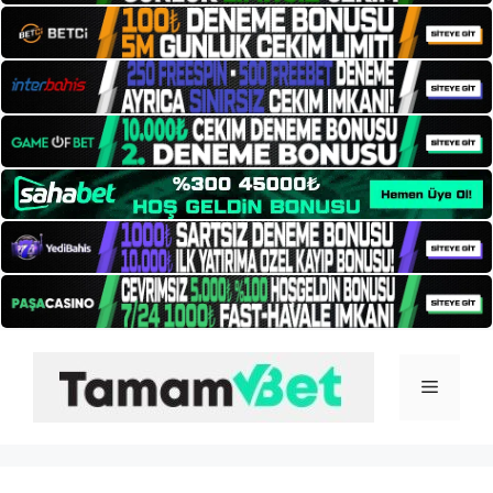
İçeriğe
atla
Menü