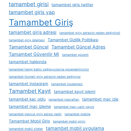
tamambet girisi
tamambet giris twitter
tamambet giris yap
Tamambet Giriş
tamambet giriş adresi
tamambet giriş adresini neden değiştirdi
Tamambet Gizlilik Politikası
tamambet giriş ödemesi
Tamambet Güncel
Tamambet Güncel Adres
Tamambet Güvenilir Mi
tamambet güvenli
tamambet hakkında
tamambet hangi bahis sağlayıcılarına güvenebilirsiniz
tamambet hizmeti giriş adresim neden değişiyor
tamambet instagram
tamambet i̇ncelemesi
Tamambet Kayıt
tamambet kayıt i̇şlemi
tamambet kaç oldu
tamambet maç izle
tamambet masrafları
tamambet maç izleme
tamambet maçı canlı yayını
tamambet mevcut giriş adresi nedir
tamambet mobile
Tamambet Mobil Giriş
tamambet mobil girişi
tamambet mobil uygulama
tamambet mobil siteler