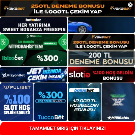
×
TAMAMBET GİRİŞ İÇİN TIKLAYINIZ!