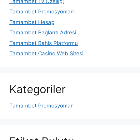
Tamambet Tv Özelliği
Tamambet Promosyonları
Tamambet Hesap
Tamambet Bağlantı Adresi
Tamambet Bahis Platformu
Tamambet Casino Web Sitesi
Kategoriler
Tamambet Promosyonlar