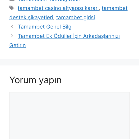
Etiketler
tamambet casino altyapısı kararı
,
tamambet
destek şikayetleri
,
tamambet girisi
Tamambet Genel Bilgi
Tamambet Ek Ödüller İçin Arkadaşlarınızı
Getirin
Yorum yapın
Yorum