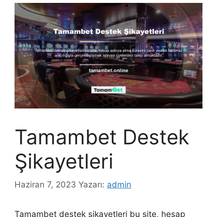
Tamambet Destek
Şikayetleri
Haziran 7, 2023
Yazarı:
admin
Tamambet destek şikayetleri bu site, hesap