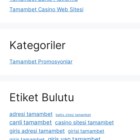
Tamambet Casino Web Sitesi
Kategoriler
Tamambet Promosyonlar
Etiket Bulutu
adresi tamambet
bahis sitesi tamambet
canli tamambet
casino sitesi tamambet
giris adresi tamambet
girisi tamambet
giris yap tamambet
giris tamambet