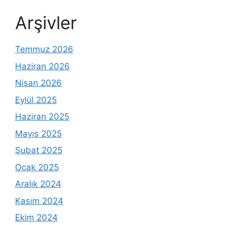
Arşivler
Temmuz 2026
Haziran 2026
Nisan 2026
Eylül 2025
Haziran 2025
Mayıs 2025
Şubat 2025
Ocak 2025
Aralık 2024
Kasım 2024
Ekim 2024