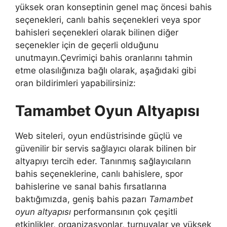
yüksek oran konseptinin genel maç öncesi bahis
seçenekleri, canlı bahis seçenekleri veya spor
bahisleri seçenekleri olarak bilinen diğer
seçenekler için de geçerli olduğunu
unutmayın.Çevrimiçi bahis oranlarını tahmin
etme olasılığınıza bağlı olarak, aşağıdaki gibi
oran bildirimleri yapabilirsiniz:
Tamambet Oyun Altyapısı
Web siteleri, oyun endüstrisinde güçlü ve
güvenilir bir servis sağlayıcı olarak bilinen bir
altyapıyı tercih eder. Tanınmış sağlayıcıların
bahis seçeneklerine, canlı bahislere, spor
bahislerine ve sanal bahis fırsatlarına
baktığımızda, geniş bahis pazarı
Tamambet
oyun altyapısı
performansının çok çeşitli
etkinlikler, organizasyonlar, turnuvalar ve yüksek