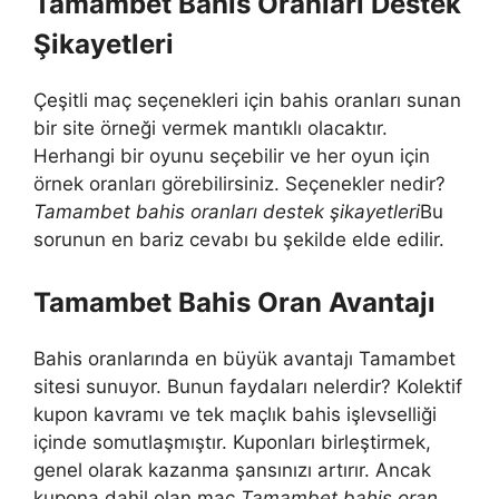
Tamambet Bahis Oranları Destek
Şikayetleri
Çeşitli maç seçenekleri için bahis oranları sunan
bir site örneği vermek mantıklı olacaktır.
Herhangi bir oyunu seçebilir ve her oyun için
örnek oranları görebilirsiniz. Seçenekler nedir?
Tamambet bahis oranları destek şikayetleri
Bu
sorunun en bariz cevabı bu şekilde elde edilir.
Tamambet Bahis Oran Avantajı
Bahis oranlarında en büyük avantajı Tamambet
sitesi sunuyor. Bunun faydaları nelerdir? Kolektif
kupon kavramı ve tek maçlık bahis işlevselliği
içinde somutlaşmıştır. Kuponları birleştirmek,
genel olarak kazanma şansınızı artırır. Ancak
kupona dahil olan maç
Tamambet bahis oran