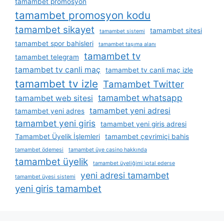
tamambet promosyon
tamambet promosyon kodu
tamambet sikayet
tamambet sitesi
tamambet sistemi
tamambet spor bahisleri
tamambet taşıma alanı
tamambet tv
tamambet telegram
tamambet tv canli maç
tamambet tv canli maç izle
tamambet tv izle
Tamambet Twitter
tamambet whatsapp
tamambet web sitesi
tamambet yeni adresi
tamambet yeni adres
tamambet yeni giris
tamambet yeni giriş adresi
Tamambet Üyelik İşlemleri
tamambet çevrimiçi bahis
tamambet ödemesi
tamambet üye casino hakkında
tamambet üyelik
tamambet üyeliğimi i̇ptal ederse
yeni adresi tamambet
tamambet üyesi sistemi
yeni giris tamambet