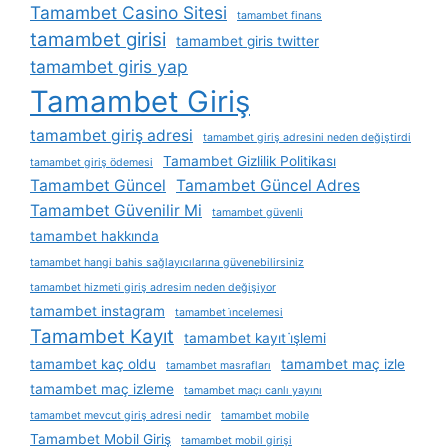
Tamambet Casino Sitesi
tamambet finans
tamambet girisi
tamambet giris twitter
tamambet giris yap
Tamambet Giriş
tamambet giriş adresi
tamambet giriş adresini neden değiştirdi
Tamambet Gizlilik Politikası
tamambet giriş ödemesi
Tamambet Güncel
Tamambet Güncel Adres
Tamambet Güvenilir Mi
tamambet güvenli
tamambet hakkında
tamambet hangi bahis sağlayıcılarına güvenebilirsiniz
tamambet hizmeti giriş adresim neden değişiyor
tamambet instagram
tamambet i̇ncelemesi
Tamambet Kayıt
tamambet kayıt i̇şlemi
tamambet kaç oldu
tamambet maç izle
tamambet masrafları
tamambet maç izleme
tamambet maçı canlı yayını
tamambet mevcut giriş adresi nedir
tamambet mobile
Tamambet Mobil Giriş
tamambet mobil girişi