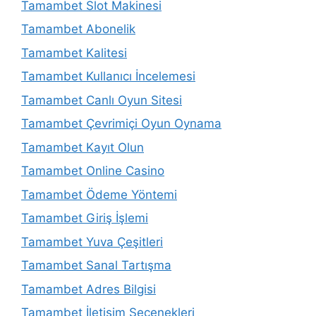
Tamambet Slot Makinesi
Tamambet Abonelik
Tamambet Kalitesi
Tamambet Kullanıcı İncelemesi
Tamambet Canlı Oyun Sitesi
Tamambet Çevrimiçi Oyun Oynama
Tamambet Kayıt Olun
Tamambet Online Casino
Tamambet Ödeme Yöntemi
Tamambet Giriş İşlemi
Tamambet Yuva Çeşitleri
Tamambet Sanal Tartışma
Tamambet Adres Bilgisi
Tamambet İletişim Seçenekleri