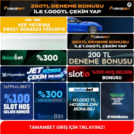
×
TAMAMBET GİRİŞ İÇİN TIKLAYINIZ!