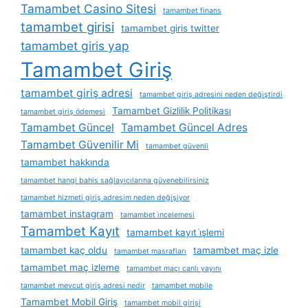
Tamambet Casino Sitesi
tamambet finans
tamambet girisi
tamambet giris twitter
tamambet giris yap
Tamambet Giriş
tamambet giriş adresi
tamambet giriş adresini neden değiştirdi
Tamambet Gizlilik Politikası
tamambet giriş ödemesi
Tamambet Güncel
Tamambet Güncel Adres
Tamambet Güvenilir Mi
tamambet güvenli
tamambet hakkında
tamambet hangi bahis sağlayıcılarına güvenebilirsiniz
tamambet hizmeti giriş adresim neden değişiyor
tamambet instagram
tamambet i̇ncelemesi
Tamambet Kayıt
tamambet kayıt i̇şlemi
tamambet kaç oldu
tamambet maç izle
tamambet masrafları
tamambet maç izleme
tamambet maçı canlı yayını
tamambet mevcut giriş adresi nedir
tamambet mobile
Tamambet Mobil Giriş
tamambet mobil girişi