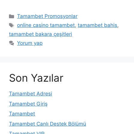
Kategoriler
Tamambet Promosyonlar
Etiketler
online casino tamambet
,
tamambet bahis
,
tamambet bakara çeşitleri
Yorum yap
Son Yazılar
Tamambet Adresi
Tamambet Giriş
Tamambet
Tamambet Canlı Destek Bölümü
Tamambet VIP