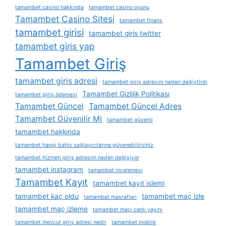
tamambet casino hakkında
tamambet casino oyunu
Tamambet Casino Sitesi
tamambet finans
tamambet girisi
tamambet giris twitter
tamambet giris yap
Tamambet Giriş
tamambet giriş adresi
tamambet giriş adresini neden değiştirdi
Tamambet Gizlilik Politikası
tamambet giriş ödemesi
Tamambet Güncel
Tamambet Güncel Adres
Tamambet Güvenilir Mi
tamambet güvenli
tamambet hakkında
tamambet hangi bahis sağlayıcılarına güvenebilirsiniz
tamambet hizmeti giriş adresim neden değişiyor
tamambet instagram
tamambet i̇ncelemesi
Tamambet Kayıt
tamambet kayıt i̇şlemi
tamambet kaç oldu
tamambet maç izle
tamambet masrafları
tamambet maç izleme
tamambet maçı canlı yayını
tamambet mevcut giriş adresi nedir
tamambet mobile