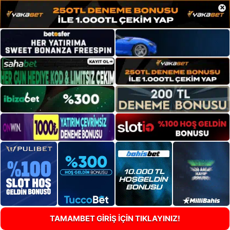
×
TAMAMBET GİRİŞ İÇİN TIKLAYINIZ!