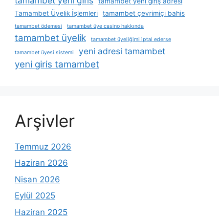
tamambet yeni giris
tamambet yeni giriş adresi
Tamambet Üyelik İşlemleri
tamambet çevrimiçi bahis
tamambet ödemesi
tamambet üye casino hakkında
tamambet üyelik
tamambet üyeliğimi i̇ptal ederse
yeni adresi tamambet
tamambet üyesi sistemi
yeni giris tamambet
Arşivler
Temmuz 2026
Haziran 2026
Nisan 2026
Eylül 2025
Haziran 2025