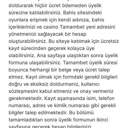
doldurarak hiçbir ücret ödemeden üyelik
sürecine katılabilirsiniz. Bahis sitesindeki
oyunlara erişmek için kendi adınıza, bahis
içeriklerinizi ve casino Tamambet yeni adresini
yönetmenizi sağlayacak bir hesap
oluşturabilirsiniz. Bu siteye katılmak için ücretsiz
kayıt sürecinden geçerek kolayca üye
olabilirsiniz. Ana sayfaya ulaştıktan sonra üyelik
formuna ulaşabilirsiniz. Tamambet üyelik süresi
boyunca herhangi bir belge veya ücret talep
etmez. Kayıt olmak için formdaki gerekli bilgileri
doğru ve eksiksiz doldurmanız, kullanıcı
sözleşmesini kabul etmeniz ve onay vermeniz
gerekmektedir. Kayıt aşamasında isim, telefon
numarası, adres ve kimlik numarası gibi gerekli
bilgiler talep edilmektedir. Bu bölümü
tamamladıktan sonra üyelik formunun ikinci
sayfasına geçerek hesap bilgilerinizi