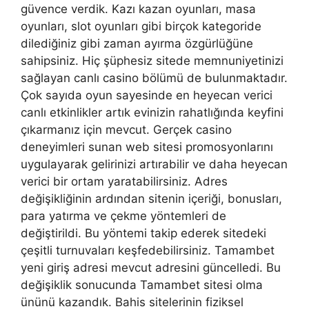
güvence verdik. Kazı kazan oyunları, masa
oyunları, slot oyunları gibi birçok kategoride
dilediğiniz gibi zaman ayırma özgürlüğüne
sahipsiniz. Hiç şüphesiz sitede memnuniyetinizi
sağlayan canlı casino bölümü de bulunmaktadır.
Çok sayıda oyun sayesinde en heyecan verici
canlı etkinlikler artık evinizin rahatlığında keyfini
çıkarmanız için mevcut. Gerçek casino
deneyimleri sunan web sitesi promosyonlarını
uygulayarak gelirinizi artırabilir ve daha heyecan
verici bir ortam yaratabilirsiniz. Adres
değişikliğinin ardından sitenin içeriği, bonusları,
para yatırma ve çekme yöntemleri de
değiştirildi. Bu yöntemi takip ederek sitedeki
çeşitli turnuvaları keşfedebilirsiniz. Tamambet
yeni giriş adresi mevcut adresini güncelledi. Bu
değişiklik sonucunda Tamambet sitesi olma
ününü kazandık. Bahis sitelerinin fiziksel