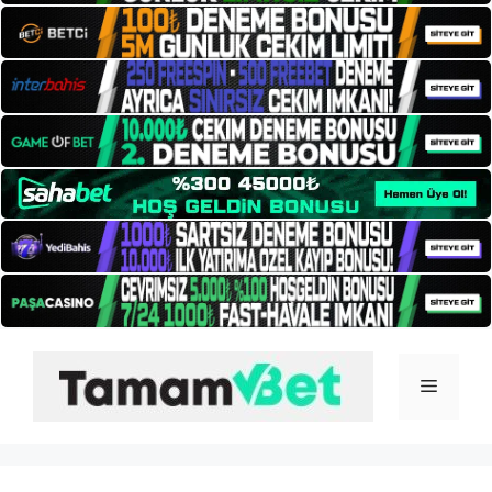
İçeriğe
atla
Menü