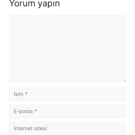
Yorum yapın
Yorum
İsim
E-
posta
İnternet
sitesi