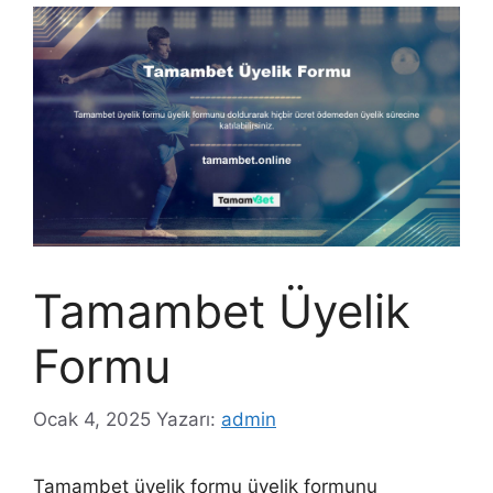
Tamambet Üyelik
Formu
Ocak 4, 2025
Yazarı:
admin
Tamambet üyelik formu üyelik formunu