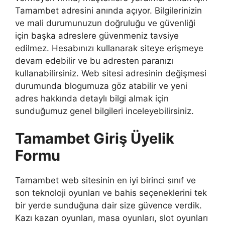
Tamambet adresini anında açıyor. Bilgilerinizin
ve mali durumunuzun doğruluğu ve güvenliği
için başka adreslere güvenmeniz tavsiye
edilmez. Hesabınızı kullanarak siteye erişmeye
devam edebilir ve bu adresten paranızı
kullanabilirsiniz. Web sitesi adresinin değişmesi
durumunda blogumuza göz atabilir ve yeni
adres hakkında detaylı bilgi almak için
sunduğumuz genel bilgileri inceleyebilirsiniz.
Tamambet Giriş Üyelik
Formu
Tamambet web sitesinin en iyi birinci sınıf ve
son teknoloji oyunları ve bahis seçeneklerini tek
bir yerde sunduğuna dair size güvence verdik.
Kazı kazan oyunları, masa oyunları, slot oyunları