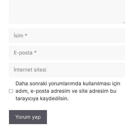
İsim
E-
posta
İnternet
sitesi
Daha sonraki yorumlarımda kullanılması için
adım, e-posta adresim ve site adresim bu
tarayıcıya kaydedilsin.