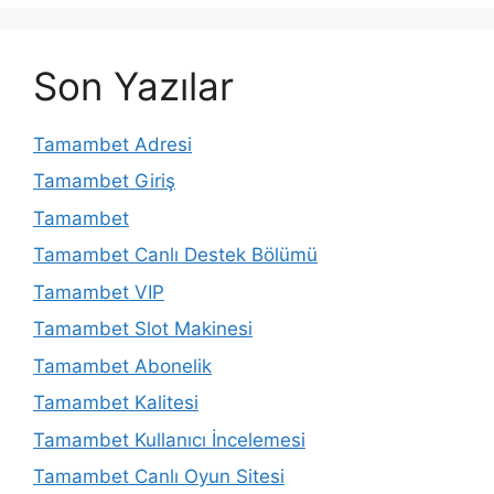
Son Yazılar
Tamambet Adresi
Tamambet Giriş
Tamambet
Tamambet Canlı Destek Bölümü
Tamambet VIP
Tamambet Slot Makinesi
Tamambet Abonelik
Tamambet Kalitesi
Tamambet Kullanıcı İncelemesi
Tamambet Canlı Oyun Sitesi