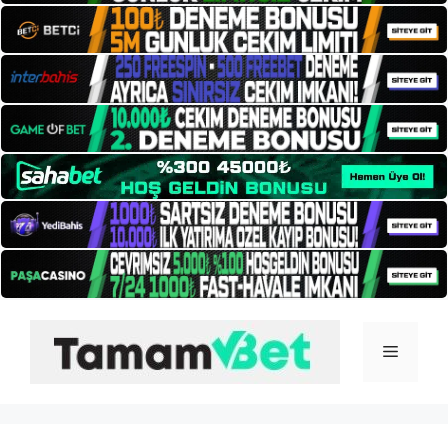
İçeriğe
atla
Menü