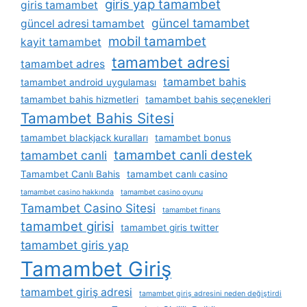
giris yap tamambet
giris tamambet
güncel tamambet
güncel adresi tamambet
mobil tamambet
kayit tamambet
tamambet adresi
tamambet adres
tamambet bahis
tamambet android uygulaması
tamambet bahis hizmetleri
tamambet bahis seçenekleri
Tamambet Bahis Sitesi
tamambet blackjack kuralları
tamambet bonus
tamambet canli destek
tamambet canli
Tamambet Canlı Bahis
tamambet canlı casino
tamambet casino hakkında
tamambet casino oyunu
Tamambet Casino Sitesi
tamambet finans
tamambet girisi
tamambet giris twitter
tamambet giris yap
Tamambet Giriş
tamambet giriş adresi
tamambet giriş adresini neden değiştirdi