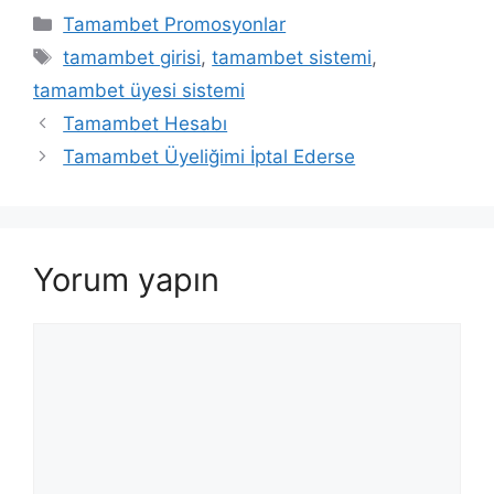
Kategoriler
Tamambet Promosyonlar
Etiketler
tamambet girisi
,
tamambet sistemi
,
tamambet üyesi sistemi
Tamambet Hesabı
Tamambet Üyeliğimi İptal Ederse
Yorum yapın
Yorum