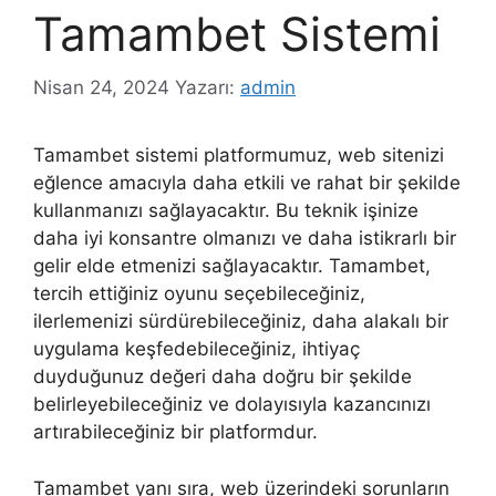
Tamambet Sistemi
Nisan 24, 2024
Yazarı:
admin
Tamambet sistemi platformumuz, web sitenizi
eğlence amacıyla daha etkili ve rahat bir şekilde
kullanmanızı sağlayacaktır. Bu teknik işinize
daha iyi konsantre olmanızı ve daha istikrarlı bir
gelir elde etmenizi sağlayacaktır. Tamambet,
tercih ettiğiniz oyunu seçebileceğiniz,
ilerlemenizi sürdürebileceğiniz, daha alakalı bir
uygulama keşfedebileceğiniz, ihtiyaç
duyduğunuz değeri daha doğru bir şekilde
belirleyebileceğiniz ve dolayısıyla kazancınızı
artırabileceğiniz bir platformdur.
Tamambet yanı sıra, web üzerindeki sorunların