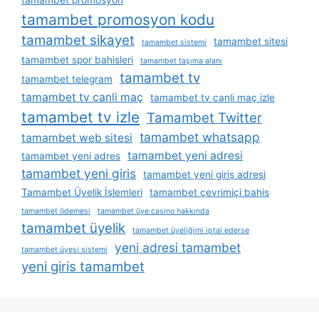
tamambet promosyon kodu
tamambet sikayet
tamambet sitesi
tamambet sistemi
tamambet spor bahisleri
tamambet taşıma alanı
tamambet tv
tamambet telegram
tamambet tv canli maç
tamambet tv canli maç izle
tamambet tv izle
Tamambet Twitter
tamambet whatsapp
tamambet web sitesi
tamambet yeni adresi
tamambet yeni adres
tamambet yeni giris
tamambet yeni giriş adresi
Tamambet Üyelik İşlemleri
tamambet çevrimiçi bahis
tamambet ödemesi
tamambet üye casino hakkında
tamambet üyelik
tamambet üyeliğimi i̇ptal ederse
yeni adresi tamambet
tamambet üyesi sistemi
yeni giris tamambet