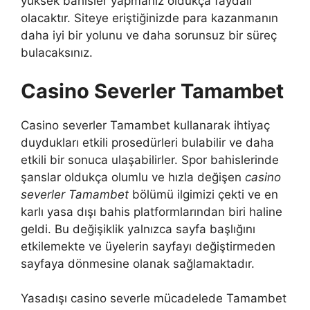
yüksek bahisler yapmanız oldukça faydalı
olacaktır. Siteye eriştiğinizde para kazanmanın
daha iyi bir yolunu ve daha sorunsuz bir süreç
bulacaksınız.
Casino Severler Tamambet
Casino severler Tamambet kullanarak ihtiyaç
duydukları etkili prosedürleri bulabilir ve daha
etkili bir sonuca ulaşabilirler. Spor bahislerinde
şanslar oldukça olumlu ve hızla değişen
casino
severler Tamambet
bölümü ilgimizi çekti ve en
karlı yasa dışı bahis platformlarından biri haline
geldi. Bu değişiklik yalnızca sayfa başlığını
etkilemekte ve üyelerin sayfayı değiştirmeden
sayfaya dönmesine olanak sağlamaktadır.
Yasadışı casino severle mücadelede Tamambet