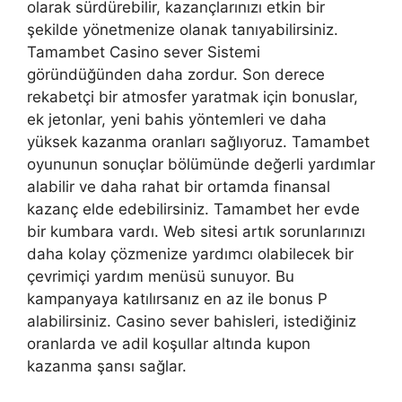
olarak sürdürebilir, kazançlarınızı etkin bir
şekilde yönetmenize olanak tanıyabilirsiniz.
Tamambet Casino sever Sistemi
göründüğünden daha zordur. Son derece
rekabetçi bir atmosfer yaratmak için bonuslar,
ek jetonlar, yeni bahis yöntemleri ve daha
yüksek kazanma oranları sağlıyoruz. Tamambet
oyununun sonuçlar bölümünde değerli yardımlar
alabilir ve daha rahat bir ortamda finansal
kazanç elde edebilirsiniz. Tamambet her evde
bir kumbara vardı. Web sitesi artık sorunlarınızı
daha kolay çözmenize yardımcı olabilecek bir
çevrimiçi yardım menüsü sunuyor. Bu
kampanyaya katılırsanız en az ile bonus P
alabilirsiniz. Casino sever bahisleri, istediğiniz
oranlarda ve adil koşullar altında kupon
kazanma şansı sağlar.