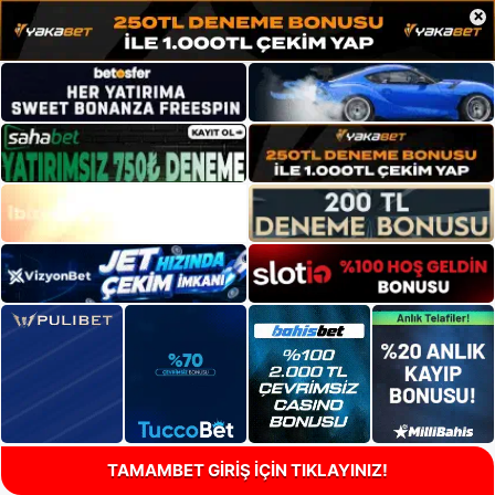
×
TAMAMBET GİRİŞ İÇİN TIKLAYINIZ!