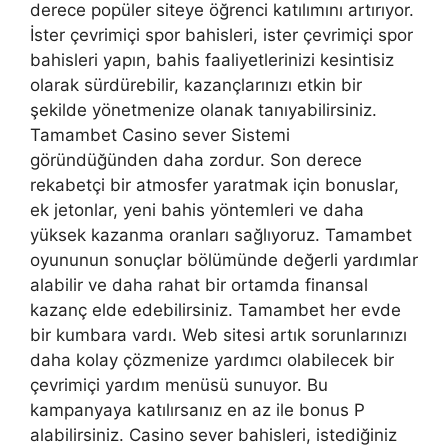
derece popüler siteye öğrenci katılımını artırıyor.
İster çevrimiçi spor bahisleri, ister çevrimiçi spor
bahisleri yapın, bahis faaliyetlerinizi kesintisiz
olarak sürdürebilir, kazançlarınızı etkin bir
şekilde yönetmenize olanak tanıyabilirsiniz.
Tamambet Casino sever Sistemi
göründüğünden daha zordur. Son derece
rekabetçi bir atmosfer yaratmak için bonuslar,
ek jetonlar, yeni bahis yöntemleri ve daha
yüksek kazanma oranları sağlıyoruz. Tamambet
oyununun sonuçlar bölümünde değerli yardımlar
alabilir ve daha rahat bir ortamda finansal
kazanç elde edebilirsiniz. Tamambet her evde
bir kumbara vardı. Web sitesi artık sorunlarınızı
daha kolay çözmenize yardımcı olabilecek bir
çevrimiçi yardım menüsü sunuyor. Bu
kampanyaya katılırsanız en az ile bonus P
alabilirsiniz. Casino sever bahisleri, istediğiniz