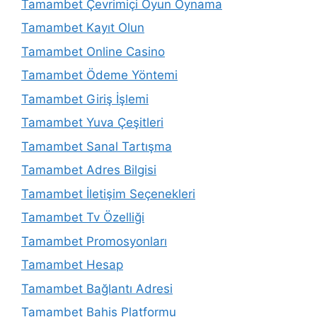
Tamambet Çevrimiçi Oyun Oynama
Tamambet Kayıt Olun
Tamambet Online Casino
Tamambet Ödeme Yöntemi
Tamambet Giriş İşlemi
Tamambet Yuva Çeşitleri
Tamambet Sanal Tartışma
Tamambet Adres Bilgisi
Tamambet İletişim Seçenekleri
Tamambet Tv Özelliği
Tamambet Promosyonları
Tamambet Hesap
Tamambet Bağlantı Adresi
Tamambet Bahis Platformu