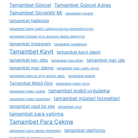
Tamambet Güncel
Tamambet Güncel Adres
Tamambet Güvenilir Mi
tamambet güvenli
tamambet hakkında
tamambet hangi bahis sağlayıcılarına güvenebilirsiniz
tamambet hizmeti giriş adresim neden değişiyor
tamambet instagram
tamambet i̇ncelemesi
Tamambet Kayıt
tamambet kayıt i̇şlemi
tamambet kaç oldu
tamambet maç izle
tamambet masrafları
tamambet maç izleme
tamambet maçı canlı yayını
tamambet mevcut giriş adresi nedir
tamambet mobile
Tamambet Mobil Giriş
tamambet mobil girişi
tamambet mobil uygulama
tamambet mobil siteler
tamambet müşteri hizmetleri
tamambet mobil özellikleri
tamambet nasil bir site
tamambet oyun
tamambet para yatirma
Tamambet Para Çekme
tamambet platformu
tamambet para çekme yöntemleri
tamambet promosyon