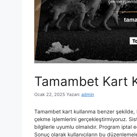
Tamambet Kart 
Ocak 22, 2025
Yazarı:
admin
Tamambet kart kullanma benzer şekilde, b
çekme işlemlerini gerçekleştirmiyoruz. Sis
bilgilerle uyumlu olmalıdır. Program iptal
Sonuç olarak kullanıcıların bu düzenlemel