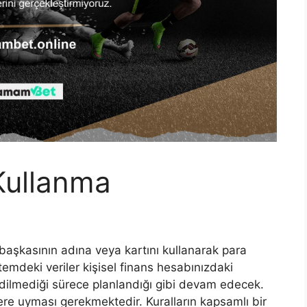
Kullanma
aşkasının adına veya kartını kullanarak para
temdeki veriler kişisel finans hesabınızdaki
 edilmediği sürece planlandığı gibi devam edecek.
ere uyması gerekmektedir. Kuralların kapsamlı bir