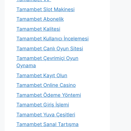
Tamambet Slot Makinesi
Tamambet Abonelik
Tamambet Kalitesi
Tamambet Kullanıcı İncelemesi
Tamambet Canlı Oyun Sitesi
Tamambet Çevrimiçi Oyun
Oynama
Tamambet Kayıt Olun
Tamambet Online Casino
Tamambet Ödeme Yöntemi
Tamambet Giriş İşlemi
Tamambet Yuva Çeşitleri
Tamambet Sanal Tartışma