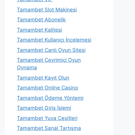
Tamambet Slot Makinesi
Tamambet Abonelik
Tamambet Kalitesi
Tamambet Kullanıcı İncelemesi
Tamambet Canlı Oyun Sitesi
Tamambet Çevrimiçi Oyun
Oynama
Tamambet Kayıt Olun
Tamambet Online Casino
Tamambet Ödeme Yöntemi
Tamambet Giriş İşlemi
Tamambet Yuva Çeşitleri
Tamambet Sanal Tartışma