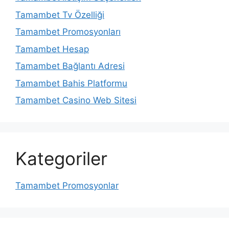
Tamambet Tv Özelliği
Tamambet Promosyonları
Tamambet Hesap
Tamambet Bağlantı Adresi
Tamambet Bahis Platformu
Tamambet Casino Web Sitesi
Kategoriler
Tamambet Promosyonlar