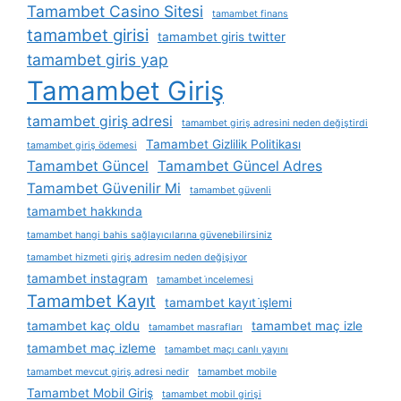
Tamambet Casino Sitesi
tamambet finans
tamambet girisi
tamambet giris twitter
tamambet giris yap
Tamambet Giriş
tamambet giriş adresi
tamambet giriş adresini neden değiştirdi
Tamambet Gizlilik Politikası
tamambet giriş ödemesi
Tamambet Güncel
Tamambet Güncel Adres
Tamambet Güvenilir Mi
tamambet güvenli
tamambet hakkında
tamambet hangi bahis sağlayıcılarına güvenebilirsiniz
tamambet hizmeti giriş adresim neden değişiyor
tamambet instagram
tamambet i̇ncelemesi
Tamambet Kayıt
tamambet kayıt i̇şlemi
tamambet kaç oldu
tamambet maç izle
tamambet masrafları
tamambet maç izleme
tamambet maçı canlı yayını
tamambet mevcut giriş adresi nedir
tamambet mobile
Tamambet Mobil Giriş
tamambet mobil girişi