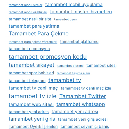
tamambet mobil uygulama
tamambet mobil siteler
tamambet müşteri hizmetleri
tamambet mobil özellikleri
tamambet nasil bir site
tamambet oyun
tamambet para yatirma
Tamambet Para Çekme
tamambet platformu
tamambet para çekme yöntemleri
tamambet promosyon
tamambet promosyon kodu
tamambet sikayet
tamambet sitesi
tamambet sistemi
tamambet spor bahisleri
tamambet taşıma alanı
tamambet tv
tamambet telegram
tamambet tv canli maç
tamambet tv canli maç izle
tamambet tv izle
Tamambet Twitter
tamambet whatsapp
tamambet web sitesi
tamambet yeni adresi
tamambet yeni adres
tamambet yeni giris
tamambet yeni giriş adresi
Tamambet Üyelik İşlemleri
tamambet çevrimiçi bahis