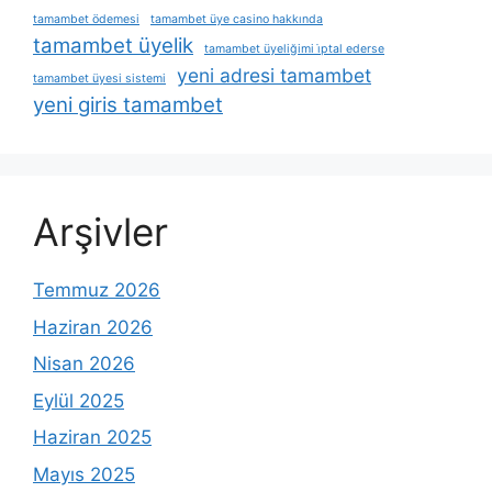
tamambet ödemesi
tamambet üye casino hakkında
tamambet üyelik
tamambet üyeliğimi i̇ptal ederse
yeni adresi tamambet
tamambet üyesi sistemi
yeni giris tamambet
Arşivler
Temmuz 2026
Haziran 2026
Nisan 2026
Eylül 2025
Haziran 2025
Mayıs 2025