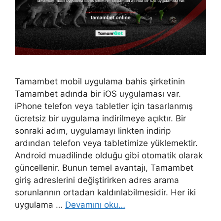
Tamambet mobil uygulama bahis şirketinin
Tamambet adında bir iOS uygulaması var.
iPhone telefon veya tabletler için tasarlanmış
ücretsiz bir uygulama indirilmeye açıktır. Bir
sonraki adım, uygulamayı linkten indirip
ardından telefon veya tabletimize yüklemektir.
Android muadilinde olduğu gibi otomatik olarak
güncellenir. Bunun temel avantajı, Tamambet
giriş adreslerini değiştirirken adres arama
sorunlarının ortadan kaldırılabilmesidir. Her iki
uygulama …
Devamını oku…