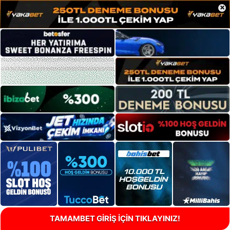
×
TAMAMBET GİRİŞ İÇİN TIKLAYINIZ!