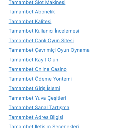
Tamambet Slot Makinesi
Tamambet Abonelik
Tamambet Kalitesi
Tamambet Kullanıcı İncelemesi
Tamambet Canlı Oyun Sitesi
Tamambet Çevrimiçi Oyun Oynama
Tamambet Kayıt Olun
Tamambet Online Casino
Tamambet Ödeme Yöntemi
Tamambet Giriş İşlemi
Tamambet Yuva Çeşitleri
Tamambet Sanal Tartışma
Tamambet Adres Bilgisi
Tamambet İletişim Seçenekleri