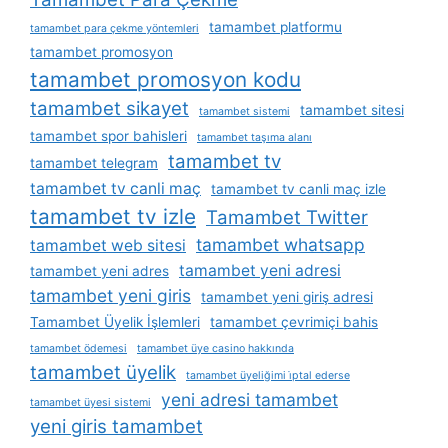
tamambet platformu
tamambet para çekme yöntemleri
tamambet promosyon
tamambet promosyon kodu
tamambet sikayet
tamambet sitesi
tamambet sistemi
tamambet spor bahisleri
tamambet taşıma alanı
tamambet tv
tamambet telegram
tamambet tv canli maç
tamambet tv canli maç izle
tamambet tv izle
Tamambet Twitter
tamambet whatsapp
tamambet web sitesi
tamambet yeni adresi
tamambet yeni adres
tamambet yeni giris
tamambet yeni giriş adresi
Tamambet Üyelik İşlemleri
tamambet çevrimiçi bahis
tamambet ödemesi
tamambet üye casino hakkında
tamambet üyelik
tamambet üyeliğimi i̇ptal ederse
yeni adresi tamambet
tamambet üyesi sistemi
yeni giris tamambet