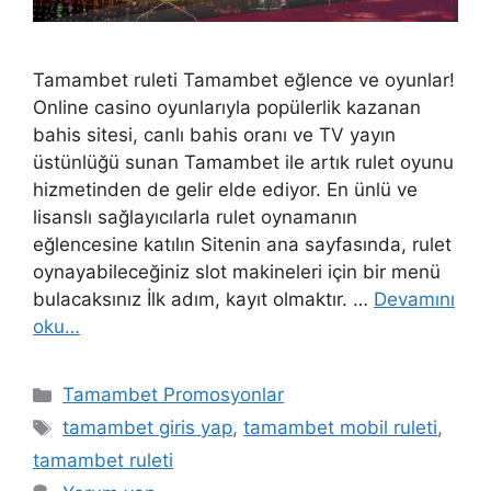
Tamambet ruleti Tamambet eğlence ve oyunlar!
Online casino oyunlarıyla popülerlik kazanan
bahis sitesi, canlı bahis oranı ve TV yayın
üstünlüğü sunan Tamambet ile artık rulet oyunu
hizmetinden de gelir elde ediyor. En ünlü ve
lisanslı sağlayıcılarla rulet oynamanın
eğlencesine katılın Sitenin ana sayfasında, rulet
oynayabileceğiniz slot makineleri için bir menü
bulacaksınız İlk adım, kayıt olmaktır. …
Devamını
oku…
Kategoriler
Tamambet Promosyonlar
Etiketler
tamambet giris yap
,
tamambet mobil ruleti
,
tamambet ruleti