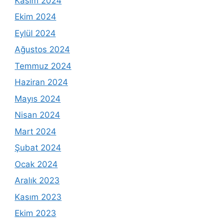
Kasım 2024
Ekim 2024
Eylül 2024
Ağustos 2024
Temmuz 2024
Haziran 2024
Mayıs 2024
Nisan 2024
Mart 2024
Şubat 2024
Ocak 2024
Aralık 2023
Kasım 2023
Ekim 2023