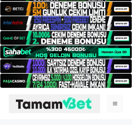
İçeriğe
atla
Menü