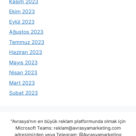
Kasım 2023
Ekim 2023
Eylül 2023
Ağustos 2023
Temmuz 2023
Haziran 2023
Mayıs 2023
Nisan 2023
Mart 2023
Şubat 2023
"Avrasya'nın en büyük reklam platformunda olmak için
Microsoft Teams:
reklam@avrasyamarketing.com
adresimizden veya Telegram: @Avrasyamarketing