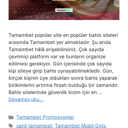
Tamambet popüler site en popüler bahis siteleri
arasında Tamambet yer almaktadır. Şu anda
Tamambet hâlâ erişebilirsiniz. Çok sayıda
çevrimiçi platform var ve bunların organize
edilmesi gerekiyor. Gün içerisinde çok sayıda
kişi siteye girip bahis oynayabilmektedir. Gün,
birçok kişinin üye olduktan sonra bahis yaparak
birikimlerini artırma fırsatı bulduğu bir zamandır.
Bahis sitelerinde güvenlik bizim için en …
Devamını oku…
Kategoriler
Tamambet Promosyonlar
Etiketler
canli tamambet
,
Tamambet Mobil Giriş
,