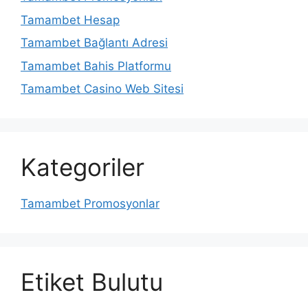
Tamambet Hesap
Tamambet Bağlantı Adresi
Tamambet Bahis Platformu
Tamambet Casino Web Sitesi
Kategoriler
Tamambet Promosyonlar
Etiket Bulutu