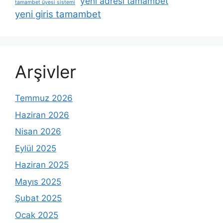
yeni adresi tamambet
tamambet üyesi sistemi
yeni giris tamambet
Arşivler
Temmuz 2026
Haziran 2026
Nisan 2026
Eylül 2025
Haziran 2025
Mayıs 2025
Şubat 2025
Ocak 2025