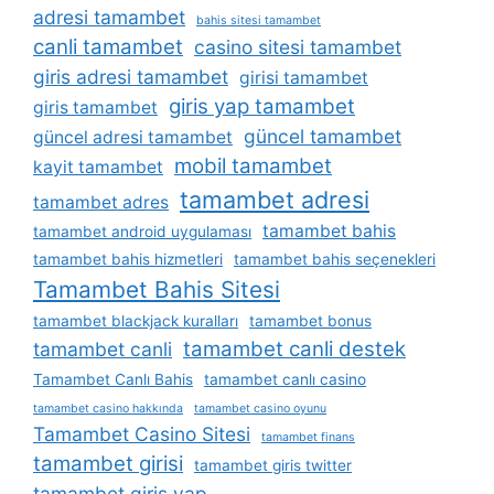
adresi tamambet
bahis sitesi tamambet
canli tamambet
casino sitesi tamambet
giris adresi tamambet
girisi tamambet
giris yap tamambet
giris tamambet
güncel tamambet
güncel adresi tamambet
mobil tamambet
kayit tamambet
tamambet adresi
tamambet adres
tamambet bahis
tamambet android uygulaması
tamambet bahis hizmetleri
tamambet bahis seçenekleri
Tamambet Bahis Sitesi
tamambet blackjack kuralları
tamambet bonus
tamambet canli destek
tamambet canli
Tamambet Canlı Bahis
tamambet canlı casino
tamambet casino hakkında
tamambet casino oyunu
Tamambet Casino Sitesi
tamambet finans
tamambet girisi
tamambet giris twitter
tamambet giris yap