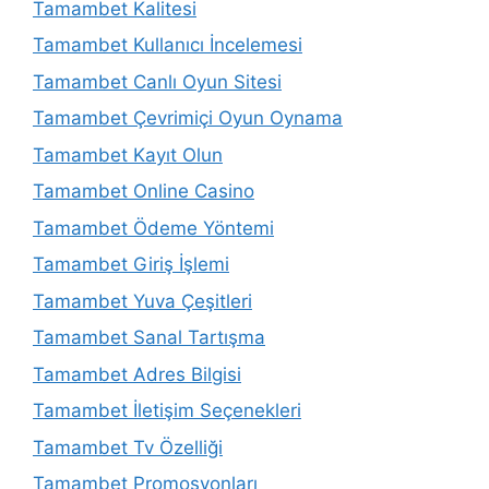
Tamambet Kalitesi
Tamambet Kullanıcı İncelemesi
Tamambet Canlı Oyun Sitesi
Tamambet Çevrimiçi Oyun Oynama
Tamambet Kayıt Olun
Tamambet Online Casino
Tamambet Ödeme Yöntemi
Tamambet Giriş İşlemi
Tamambet Yuva Çeşitleri
Tamambet Sanal Tartışma
Tamambet Adres Bilgisi
Tamambet İletişim Seçenekleri
Tamambet Tv Özelliği
Tamambet Promosyonları