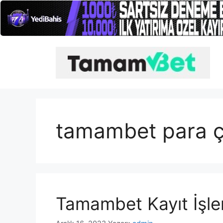
İçeriğe
atla
tamambet para ç
Tamambet Kayıt İşl