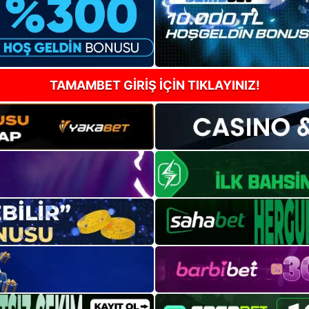
TAMAMBET GİRİŞ İÇİN TIKLAYINIZ!