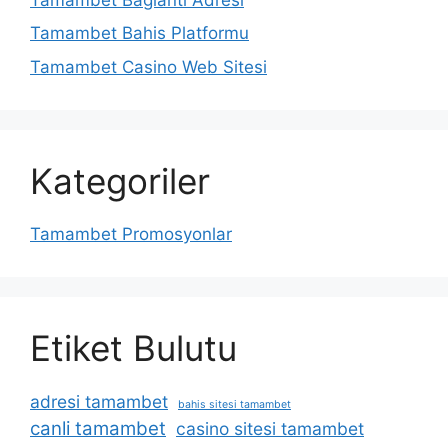
Tamambet Bahis Platformu
Tamambet Casino Web Sitesi
Kategoriler
Tamambet Promosyonlar
Etiket Bulutu
adresi tamambet
bahis sitesi tamambet
canli tamambet
casino sitesi tamambet