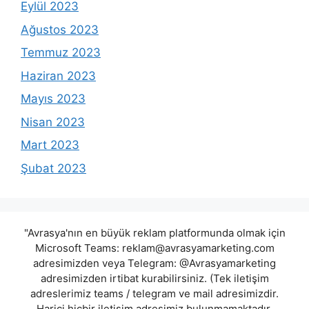
Eylül 2023
Ağustos 2023
Temmuz 2023
Haziran 2023
Mayıs 2023
Nisan 2023
Mart 2023
Şubat 2023
"Avrasya'nın en büyük reklam platformunda olmak için
Microsoft Teams:
reklam@avrasyamarketing.com
adresimizden veya Telegram: @Avrasyamarketing
adresimizden irtibat kurabilirsiniz. (Tek iletişim
adreslerimiz teams / telegram ve mail adresimizdir.
Harici hiçbir iletişim adresimiz bulunmamaktadır.