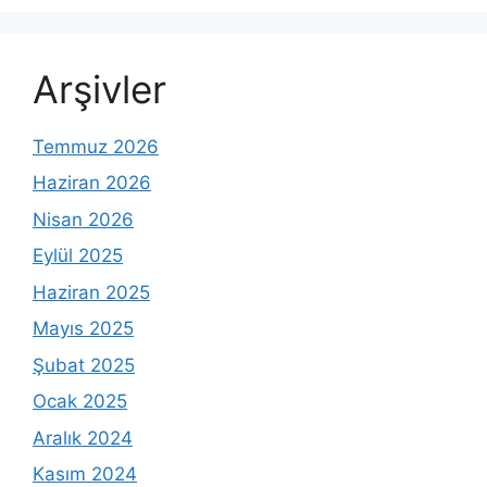
Arşivler
Temmuz 2026
Haziran 2026
Nisan 2026
Eylül 2025
Haziran 2025
Mayıs 2025
Şubat 2025
Ocak 2025
Aralık 2024
Kasım 2024