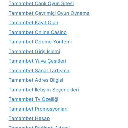
Tamambet Canlı Oyun Sitesi
Tamambet Çevrimiçi Oyun Oynama
Tamambet Kayıt Olun
Tamambet Online Casino
Tamambet Ödeme Yöntemi
Tamambet Giriş İşlemi
Tamambet Yuva Çeşitleri
Tamambet Sanal Tartışma
Tamambet Adres Bilgisi
Tamambet İletişim Seçenekleri
Tamambet Tv Özelliği
Tamambet Promosyonları
Tamambet Hesap
Tamambet Bağlantı Adresi