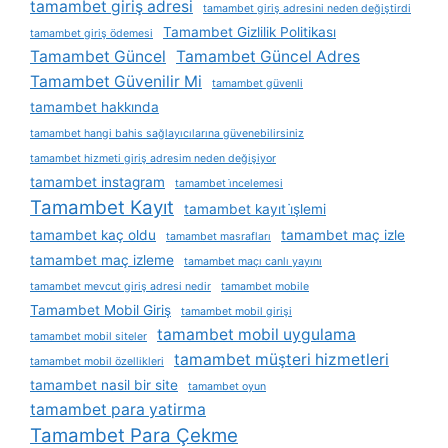
tamambet giriş adresi
tamambet giriş adresini neden değiştirdi
Tamambet Gizlilik Politikası
tamambet giriş ödemesi
Tamambet Güncel
Tamambet Güncel Adres
Tamambet Güvenilir Mi
tamambet güvenli
tamambet hakkında
tamambet hangi bahis sağlayıcılarına güvenebilirsiniz
tamambet hizmeti giriş adresim neden değişiyor
tamambet instagram
tamambet i̇ncelemesi
Tamambet Kayıt
tamambet kayıt i̇şlemi
tamambet kaç oldu
tamambet maç izle
tamambet masrafları
tamambet maç izleme
tamambet maçı canlı yayını
tamambet mevcut giriş adresi nedir
tamambet mobile
Tamambet Mobil Giriş
tamambet mobil girişi
tamambet mobil uygulama
tamambet mobil siteler
tamambet müşteri hizmetleri
tamambet mobil özellikleri
tamambet nasil bir site
tamambet oyun
tamambet para yatirma
Tamambet Para Çekme