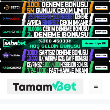
İçeriğe
atla
Menü