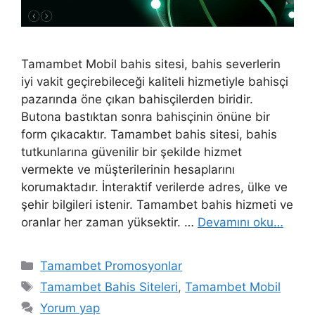
Tamambet Mobil bahis sitesi, bahis severlerin
iyi vakit geçirebileceği kaliteli hizmetiyle bahisçi
pazarında öne çıkan bahisçilerden biridir.
Butona bastıktan sonra bahisçinin önüne bir
form çıkacaktır. Tamambet bahis sitesi, bahis
tutkunlarına güvenilir bir şekilde hizmet
vermekte ve müşterilerinin hesaplarını
korumaktadır. İnteraktif verilerde adres, ülke ve
şehir bilgileri istenir. Tamambet bahis hizmeti ve
oranlar her zaman yüksektir. …
Devamını oku…
Kategoriler
Tamambet Promosyonlar
Etiketler
Tamambet Bahis Siteleri
,
Tamambet Mobil
Yorum yap