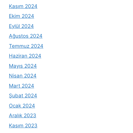
Kasım 2024
Ekim 2024
Eylül 2024
Ağustos 2024
Temmuz 2024
Haziran 2024
Mayıs 2024
Nisan 2024
Mart 2024
Şubat 2024
Ocak 2024
Aralık 2023
Kasım 2023