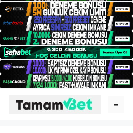
İçeriğe
atla
Menü