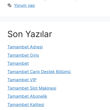
Yorum yap
Son Yazılar
Tamambet Adresi
Tamambet Giriş
Tamambet
Tamambet Canlı Destek Bölümü
Tamambet VIP
Tamambet Slot Makinesi
Tamambet Abonelik
Tamambet Kalitesi