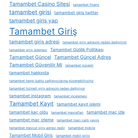
Tamambet Casino Sitesi
tamambet finans
tamambet girisi
tamambet giris twitter
tamambet giris yap
Tamambet Giriş
tamambet giriş adresi
tamambet giriş adresini neden değiştirdi
Tamambet Gizlilik Politikası
tamambet giriş ödemesi
Tamambet Güncel
Tamambet Güncel Adres
Tamambet Güvenilir Mi
tamambet güvenli
tamambet hakkında
tamambet hangi bahis sağlayıcılarına güvenebilirsiniz
tamambet hizmeti giriş adresim neden değişiyor
tamambet instagram
tamambet i̇ncelemesi
Tamambet Kayıt
tamambet kayıt i̇şlemi
tamambet kaç oldu
tamambet maç izle
tamambet masrafları
tamambet maç izleme
tamambet maçı canlı yayını
tamambet mevcut giriş adresi nedir
tamambet mobile
Tamambet Mobil Giriş
tamambet mobil girişi