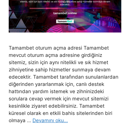
Tamambet oturum açma adresi Tamambet
mevcut oturum açma adresine girdiğiniz
sitemiz, sizin için aynı nitelikli ve sık hizmet
zihniyetine sahip hizmetler sunmaya devam
edecektir. Tamambet tarafından sunulanlardan
diğerinden yararlanmak için, canlı destek
hattından yardım istemek ve zihninizdeki
sorulara cevap vermek için mevcut sitemizi
kesinlikle ziyaret edebilirsiniz. Tamambet
küresel olarak en etkili bahis sitelerinden biri
olmaya …
Devamını oku…