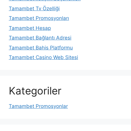
Tamambet Tv Özelliği
Tamambet Promosyonları
Tamambet Hesap
Tamambet Bağlantı Adresi
Tamambet Bahis Platformu
Tamambet Casino Web Sitesi
Kategoriler
Tamambet Promosyonlar