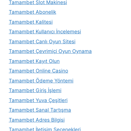
Tamambet Slot Makinesi
Tamambet Abonelik
Tamambet Kalitesi
Tamambet Kullanıcı İncelemesi
Tamambet Canlı Oyun Sitesi
Tamambet Çevrimiçi Oyun Oynama
Tamambet Kayıt Olun
Tamambet Online Casino
Tamambet Ödeme Yöntemi
Tamambet Giriş İşlemi
Tamambet Yuva Çeşitleri
Tamambet Sanal Tartışma
Tamambet Adres Bilgisi
Tamambet İletişim Seçenekleri