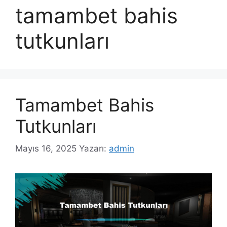
tamambet bahis
tutkunları
Tamambet Bahis
Tutkunları
Mayıs 16, 2025
Yazarı:
admin