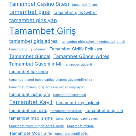
Tamambet Casino Sitesi
tamambet finans
tamambet girisi
tamambet giris twitter
tamambet giris yap
Tamambet Giriş
tamambet giriş adresi
tamambet giriş adresini neden değiştirdi
Tamambet Gizlilik Politikası
tamambet giriş ödemesi
Tamambet Güncel
Tamambet Güncel Adres
Tamambet Güvenilir Mi
tamambet güvenli
tamambet hakkında
tamambet hangi bahis sağlayıcılarına güvenebilirsiniz
tamambet hizmeti giriş adresim neden değişiyor
tamambet instagram
tamambet i̇ncelemesi
Tamambet Kayıt
tamambet kayıt i̇şlemi
tamambet kaç oldu
tamambet maç izle
tamambet masrafları
tamambet maç izleme
tamambet maçı canlı yayını
tamambet mevcut giriş adresi nedir
tamambet mobile
Tamambet Mobil Giriş
tamambet mobil girişi