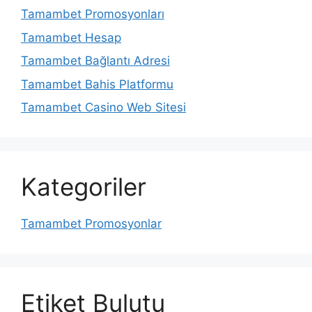
Tamambet Promosyonları
Tamambet Hesap
Tamambet Bağlantı Adresi
Tamambet Bahis Platformu
Tamambet Casino Web Sitesi
Kategoriler
Tamambet Promosyonlar
Etiket Bulutu