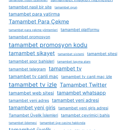
tamambet mobil özellikleri
tamambet nasil bir site
tamambet oyun
tamambet para yatirma
Tamambet Para Çekme
tamambet platformu
tamambet para çekme yöntemleri
tamambet promosyon
tamambet promosyon kodu
tamambet sikayet
tamambet sitesi
tamambet sistemi
tamambet spor bahisleri
tamambet taşıma alanı
tamambet tv
tamambet telegram
tamambet tv canli maç
tamambet tv canli maç izle
tamambet tv izle
Tamambet Twitter
tamambet whatsapp
tamambet web sitesi
tamambet yeni adresi
tamambet yeni adres
tamambet yeni giris
tamambet yeni giriş adresi
Tamambet Üyelik İşlemleri
tamambet çevrimiçi bahis
tamambet ödemesi
tamambet üye casino hakkında
tamambet üyelik