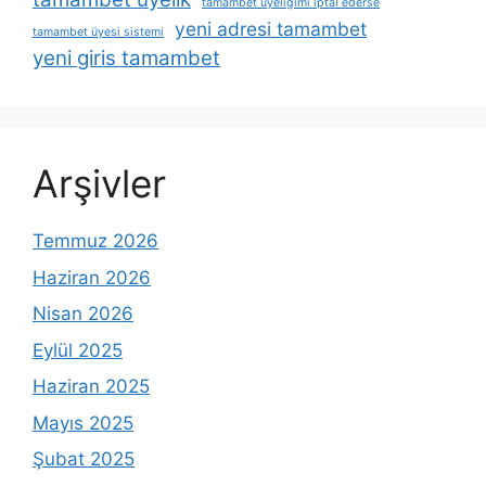
tamambet üyeliğimi i̇ptal ederse
yeni adresi tamambet
tamambet üyesi sistemi
yeni giris tamambet
Arşivler
Temmuz 2026
Haziran 2026
Nisan 2026
Eylül 2025
Haziran 2025
Mayıs 2025
Şubat 2025