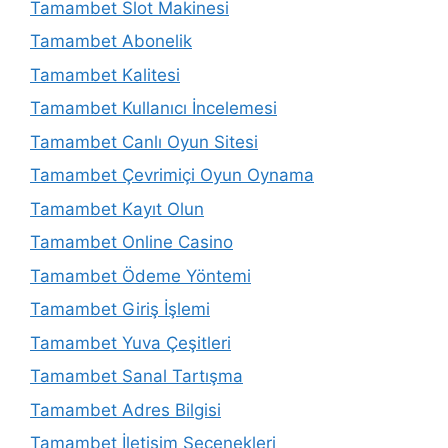
Tamambet Slot Makinesi
Tamambet Abonelik
Tamambet Kalitesi
Tamambet Kullanıcı İncelemesi
Tamambet Canlı Oyun Sitesi
Tamambet Çevrimiçi Oyun Oynama
Tamambet Kayıt Olun
Tamambet Online Casino
Tamambet Ödeme Yöntemi
Tamambet Giriş İşlemi
Tamambet Yuva Çeşitleri
Tamambet Sanal Tartışma
Tamambet Adres Bilgisi
Tamambet İletişim Seçenekleri