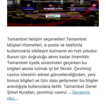
Tamambet iletişim seçenekleri Tamambet
Müşteri Hizmetleri, e-posta ve telefonla
kullanıcılarla etkileşim kurmanın en hızlı yoludur.
Bunun için doğruluğu akımı kadar önemlidir.
Tamambet üyelik sürecinden geçerken bu
bilgileri akılda tutmak iyi bir fikirdir. Çevrimiçi
casino sitesinin adresi güncellendiğinden, yeni
bonus bilgileri ve tüm olası gelişmeler bu bilgiler
aracılığıyla kullanıcılara iletilir. Tamambet Genel
Şirket Kuralları, çevrimiçi casino …
Devamını
oku…