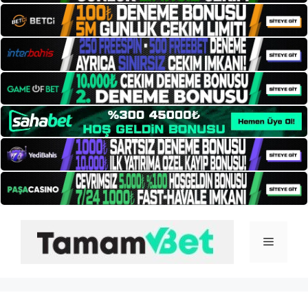
İçeriğe
atla
Menü