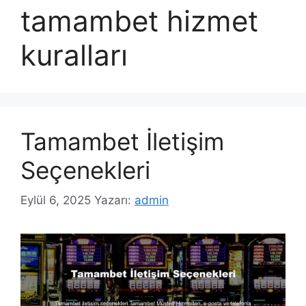
tamambet hizmet
kuralları
Tamambet İletişim
Seçenekleri
Eylül 6, 2025
Yazarı:
admin