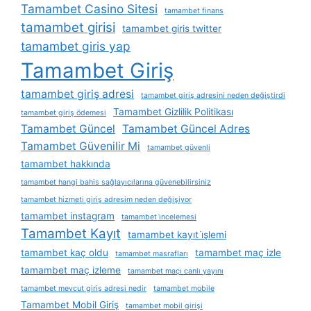
Tamambet Casino Sitesi
tamambet finans
tamambet girisi
tamambet giris twitter
tamambet giris yap
Tamambet Giriş
tamambet giriş adresi
tamambet giriş adresini neden değiştirdi
Tamambet Gizlilik Politikası
tamambet giriş ödemesi
Tamambet Güncel
Tamambet Güncel Adres
Tamambet Güvenilir Mi
tamambet güvenli
tamambet hakkında
tamambet hangi bahis sağlayıcılarına güvenebilirsiniz
tamambet hizmeti giriş adresim neden değişiyor
tamambet instagram
tamambet i̇ncelemesi
Tamambet Kayıt
tamambet kayıt i̇şlemi
tamambet kaç oldu
tamambet maç izle
tamambet masrafları
tamambet maç izleme
tamambet maçı canlı yayını
tamambet mevcut giriş adresi nedir
tamambet mobile
Tamambet Mobil Giriş
tamambet mobil girişi