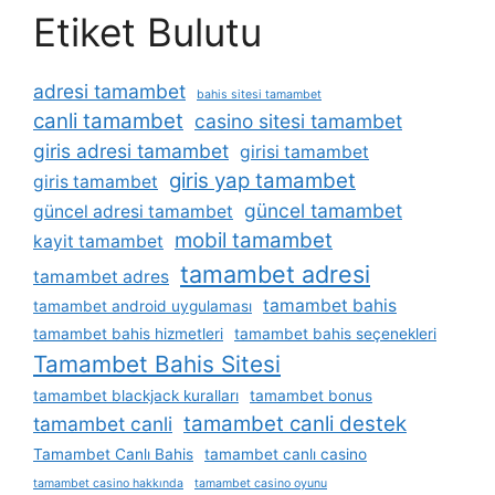
Etiket Bulutu
adresi tamambet
bahis sitesi tamambet
canli tamambet
casino sitesi tamambet
giris adresi tamambet
girisi tamambet
giris yap tamambet
giris tamambet
güncel tamambet
güncel adresi tamambet
mobil tamambet
kayit tamambet
tamambet adresi
tamambet adres
tamambet bahis
tamambet android uygulaması
tamambet bahis hizmetleri
tamambet bahis seçenekleri
Tamambet Bahis Sitesi
tamambet blackjack kuralları
tamambet bonus
tamambet canli destek
tamambet canli
Tamambet Canlı Bahis
tamambet canlı casino
tamambet casino hakkında
tamambet casino oyunu