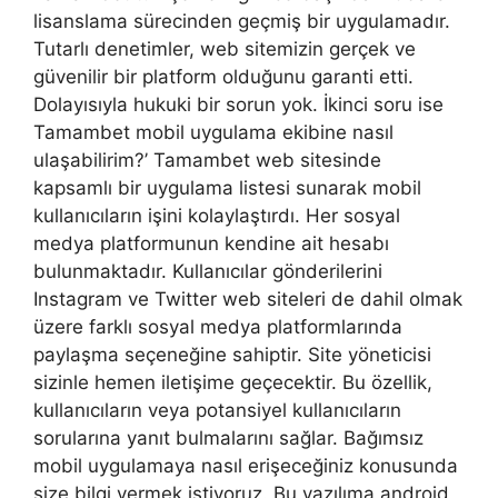
lisanslama sürecinden geçmiş bir uygulamadır.
Tutarlı denetimler, web sitemizin gerçek ve
güvenilir bir platform olduğunu garanti etti.
Dolayısıyla hukuki bir sorun yok. İkinci soru ise
Tamambet mobil uygulama ekibine nasıl
ulaşabilirim?’ Tamambet web sitesinde
kapsamlı bir uygulama listesi sunarak mobil
kullanıcıların işini kolaylaştırdı. Her sosyal
medya platformunun kendine ait hesabı
bulunmaktadır. Kullanıcılar gönderilerini
Instagram ve Twitter web siteleri de dahil olmak
üzere farklı sosyal medya platformlarında
paylaşma seçeneğine sahiptir. Site yöneticisi
sizinle hemen iletişime geçecektir. Bu özellik,
kullanıcıların veya potansiyel kullanıcıların
sorularına yanıt bulmalarını sağlar. Bağımsız
mobil uygulamaya nasıl erişeceğiniz konusunda
size bilgi vermek istiyoruz. Bu yazılıma android