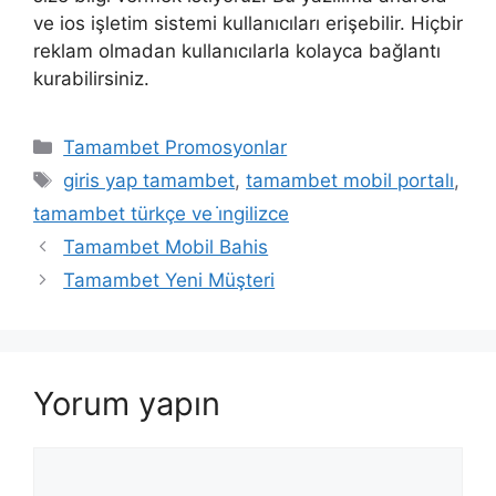
ve ios işletim sistemi kullanıcıları erişebilir. Hiçbir
reklam olmadan kullanıcılarla kolayca bağlantı
kurabilirsiniz.
Kategoriler
Tamambet Promosyonlar
Etiketler
giris yap tamambet
,
tamambet mobil portalı
,
tamambet türkçe ve i̇ngilizce
Tamambet Mobil Bahis
Tamambet Yeni Müşteri
Yorum yapın
Yorum