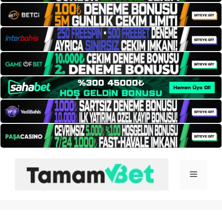
İçeriğe
atla
Menü