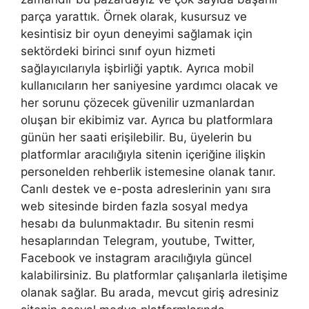
parça yarattık. Örnek olarak, kusursuz ve
kesintisiz bir oyun deneyimi sağlamak için
sektördeki birinci sınıf oyun hizmeti
sağlayıcılarıyla işbirliği yaptık. Ayrıca mobil
kullanıcıların her saniyesine yardımcı olacak ve
her sorunu çözecek güvenilir uzmanlardan
oluşan bir ekibimiz var. Ayrıca bu platformlara
günün her saati erişilebilir. Bu, üyelerin bu
platformlar aracılığıyla sitenin içeriğine ilişkin
personelden rehberlik istemesine olanak tanır.
Canlı destek ve e-posta adreslerinin yanı sıra
web sitesinde birden fazla sosyal medya
hesabı da bulunmaktadır. Bu sitenin resmi
hesaplarından Telegram, youtube, Twitter,
Facebook ve instagram aracılığıyla güncel
kalabilirsiniz. Bu platformlar çalışanlarla iletişime
olanak sağlar. Bu arada, mevcut giriş adresiniz