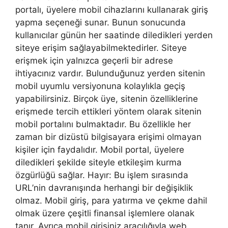
portalı, üyelere mobil cihazlarını kullanarak giriş
yapma seçeneği sunar. Bunun sonucunda
kullanıcılar günün her saatinde diledikleri yerden
siteye erişim sağlayabilmektedirler. Siteye
erişmek için yalnızca geçerli bir adrese
ihtiyacınız vardır. Bulunduğunuz yerden sitenin
mobil uyumlu versiyonuna kolaylıkla geçiş
yapabilirsiniz. Birçok üye, sitenin özelliklerine
erişmede tercih ettikleri yöntem olarak sitenin
mobil portalını bulmaktadır. Bu özellikle her
zaman bir dizüstü bilgisayara erişimi olmayan
kişiler için faydalıdır. Mobil portal, üyelere
diledikleri şekilde siteyle etkileşim kurma
özgürlüğü sağlar. Hayır: Bu işlem sırasında
URL’nin davranışında herhangi bir değişiklik
olmaz. Mobil giriş, para yatırma ve çekme dahil
olmak üzere çeşitli finansal işlemlere olanak
tanır. Ayrıca mobil girişiniz aracılığıyla web