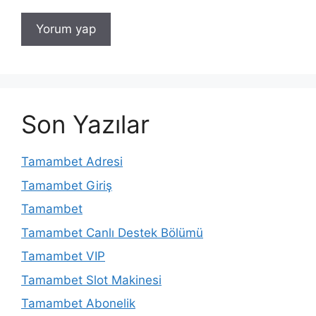
Son Yazılar
Tamambet Adresi
Tamambet Giriş
Tamambet
Tamambet Canlı Destek Bölümü
Tamambet VIP
Tamambet Slot Makinesi
Tamambet Abonelik