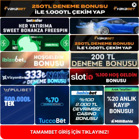
×
TAMAMBET GİRİŞ İÇİN TIKLAYINIZ!