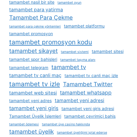
tamambet nasil bir site
tamambet oyun
tamambet para yatirma
Tamambet Para Çekme
tamambet platformu
tamambet para çekme yöntemleri
tamambet promosyon
tamambet promosyon kodu
tamambet sikayet
tamambet sitesi
tamambet sistemi
tamambet spor bahisleri
tamambet taşıma alanı
tamambet tv
tamambet telegram
tamambet tv canli maç
tamambet tv canli maç izle
tamambet tv izle
Tamambet Twitter
tamambet whatsapp
tamambet web sitesi
tamambet yeni adresi
tamambet yeni adres
tamambet yeni giris
tamambet yeni giriş adresi
Tamambet Üyelik İşlemleri
tamambet çevrimiçi bahis
tamambet ödemesi
tamambet üye casino hakkında
tamambet üyelik
tamambet üyeliğimi i̇ptal ederse