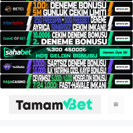
İçeriğe
atla
Menü