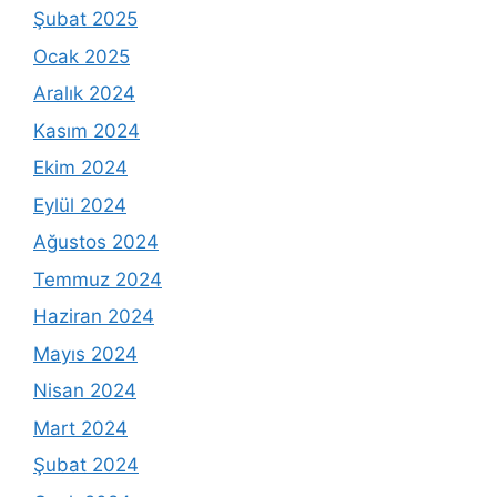
Şubat 2025
Ocak 2025
Aralık 2024
Kasım 2024
Ekim 2024
Eylül 2024
Ağustos 2024
Temmuz 2024
Haziran 2024
Mayıs 2024
Nisan 2024
Mart 2024
Şubat 2024