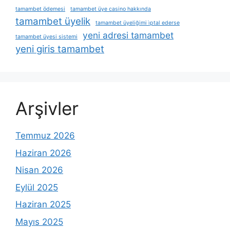
tamambet ödemesi
tamambet üye casino hakkında
tamambet üyelik
tamambet üyeliğimi i̇ptal ederse
yeni adresi tamambet
tamambet üyesi sistemi
yeni giris tamambet
Arşivler
Temmuz 2026
Haziran 2026
Nisan 2026
Eylül 2025
Haziran 2025
Mayıs 2025